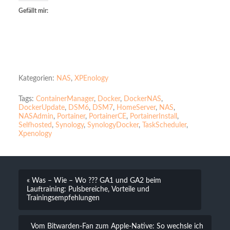
Gefällt mir:
Kategorien:
NAS
,
XPEnology
Tags:
ContainerManager
,
Docker
,
DockerNAS
,
DockerUpdate
,
DSM6
,
DSM7
,
HomeServer
,
NAS
,
NASAdmin
,
Portainer
,
PortainerCE
,
PortainerInstall
,
Selfhosted
,
Synology
,
SynologyDocker
,
TaskScheduler
,
Xpenology
« Was – Wie – Wo ??? GA1 und GA2 beim
Lauftraining: Pulsbereiche, Vorteile und
Trainingsempfehlungen
Vom Bitwarden-Fan zum Apple-Native: So wechsle ich