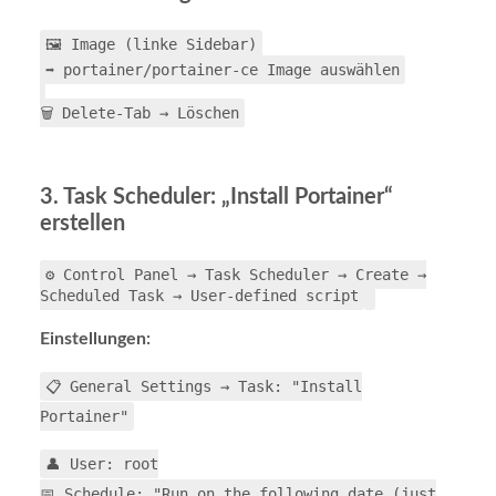
🖼️ Image (linke Sidebar)
➡️ portainer/portainer-ce Image auswählen
🗑️ Delete-Tab → Löschen
3. Task Scheduler: „Install Portainer“
erstellen
⚙️ Control Panel → Task Scheduler → Create →
Scheduled Task → User-defined script
Einstellungen:
📋 General Settings → Task: "Install
Portainer"
👤 User: root
📅 Schedule: "Run on the following date (just