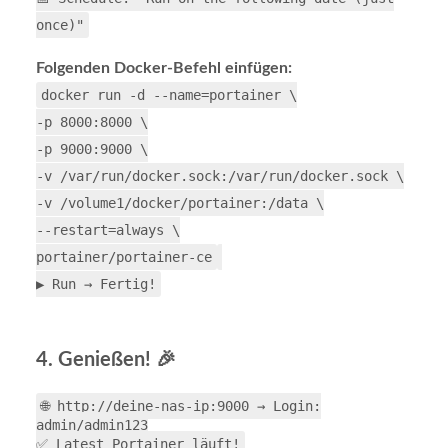
once)"
Folgenden Docker-Befehl einfügen:
docker
run -d --name
=
portainer
\
-p
8000
:8000
\
-p
9000
:9000
\
-v /var/run/docker.sock:/var/run/docker.sock
\
-v /volume1/docker/portainer:/data
\
--restart
=
always
\
portainer/portainer-ce
▶️ Run → Fertig!
4. Genießen! 🎉
🌐 http://deine-nas-ip:9000 → Login:
admin/admin123
✅ Latest Portainer läuft!