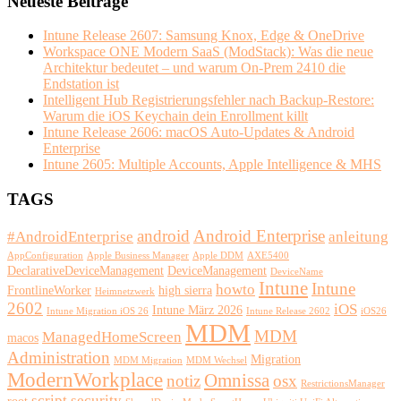
Neueste Beiträge
Intune Release 2607: Samsung Knox, Edge & OneDrive
Workspace ONE Modern SaaS (ModStack): Was die neue
Architektur bedeutet – und warum On-Prem 2410 die
Endstation ist
Intelligent Hub Registrierungsfehler nach Backup-Restore:
Warum die iOS Keychain dein Enrollment killt
Intune Release 2606: macOS Auto-Updates & Android
Enterprise
Intune 2605: Multiple Accounts, Apple Intelligence & MHS
TAGS
android
Android Enterprise
#AndroidEnterprise
anleitung
AppConfiguration
Apple Business Manager
Apple DDM
AXE5400
DeclarativeDeviceManagement
DeviceManagement
DeviceName
Intune
Intune
howto
FrontlineWorker
high sierra
Heimnetzwerk
2602
iOS
Intune März 2026
Intune Migration iOS 26
Intune Release 2602
iOS26
MDM
MDM
ManagedHomeScreen
macos
Administration
Migration
MDM Migration
MDM Wechsel
ModernWorkplace
Omnissa
notiz
osx
RestrictionsManager
script
security
root