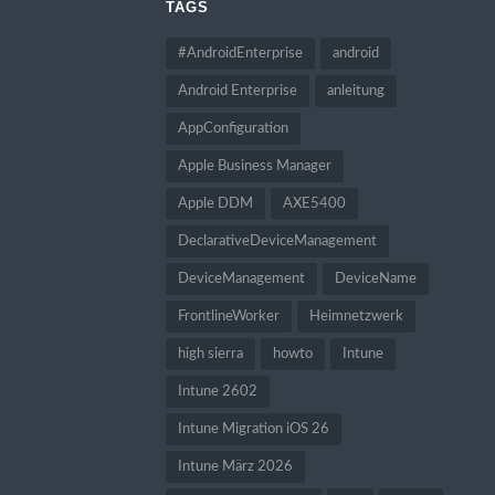
TAGS
#AndroidEnterprise
android
Android Enterprise
anleitung
AppConfiguration
Apple Business Manager
Apple DDM
AXE5400
DeclarativeDeviceManagement
DeviceManagement
DeviceName
FrontlineWorker
Heimnetzwerk
high sierra
howto
Intune
Intune 2602
Intune Migration iOS 26
Intune März 2026