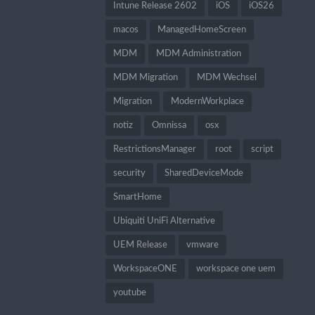
Intune Release 2602
iOS
iOS26
macos
ManagedHomeScreen
MDM
MDM Administration
MDM Migration
MDM Wechsel
Migration
ModernWorkplace
notiz
Omnissa
osx
RestrictionsManager
root
script
security
SharedDeviceMode
SmartHome
Ubiquiti UniFi Alternative
UEM Release
vmware
WorkspaceONE
workspace one uem
youtube