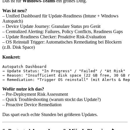
Das ist für
Windows-Teams
ein großes Ding.
Was ist neu?
– Unified Dashboard für Update-Readiness (Intune + Windows
Autopatch)
– Device Update Journey: Granulare Status pro Gerät
– Centralized Alerting: Failures, Policy Conflicts, Readiness Gaps
– Update Readiness Checker: Proaktive Risk-Evaluation
– OS Reinstall Trigger: Automatisches Remediating bei Blockern
(z.B. Disk Space)
Konkret:
Autopatch Dashboard

→ Update Status: "In Progress" / "Failed" / "At Risk"

→ Reason: "Insufficient disk space (22 GB free, 30 GB r
Wofür nutze ich das?
– Pre-Deployment Risk Assessment
– Quick Troubleshooting (warum stockt das Update?)
– Proactive Device Remediation
Das spart euch echte Stunden bei größeren Updates.