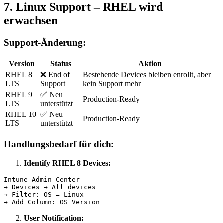
7. Linux Support – RHEL wird
erwachsen
Support-Änderung:
Version
Status
Aktion
RHEL 8
❌ End of
Bestehende Devices bleiben enrollt, aber
LTS
Support
kein Support mehr
RHEL 9
✅ Neu
Production-Ready
LTS
unterstützt
RHEL 10
✅ Neu
Production-Ready
LTS
unterstützt
Handlungsbedarf für dich:
Identify RHEL 8 Devices:
Intune Admin Center

→ Devices → All devices

→ Filter: OS = Linux

User Notification: