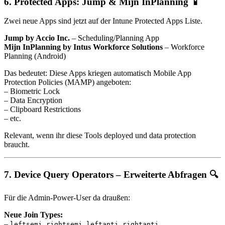
6.
Protected Apps: Jump & Mijn InPlanning
📱
Zwei neue Apps sind jetzt auf der Intune Protected Apps Liste.
Jump by Accio Inc.
– Scheduling/Planning App
Mijn InPlanning by Intus Workforce Solutions
– Workforce
Planning (Android)
Das bedeutet: Diese Apps kriegen automatisch Mobile App
Protection Policies (MAMP) angeboten:
– Biometric Lock
– Data Encryption
– Clipboard Restrictions
– etc.
Relevant, wenn ihr diese Tools deployed und data protection
braucht.
7.
Device Query Operators – Erweiterte Abfragen
🔍
Für die Admin-Power-User da draußen:
Neue Join Types:
–
,
,
,
leftsemi
rightsemi
leftanti
rightanti