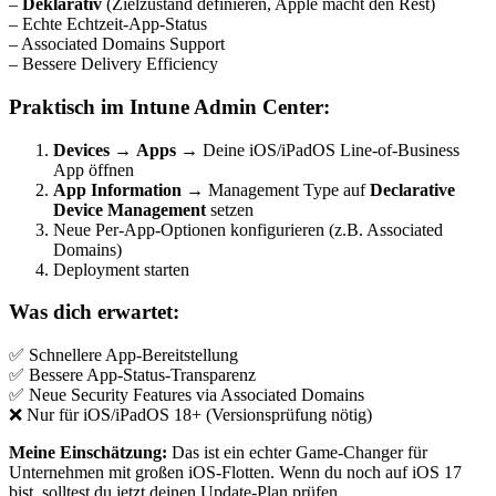
–
Deklarativ
(Zielzustand definieren, Apple macht den Rest)
– Echte Echtzeit-App-Status
– Associated Domains Support
– Bessere Delivery Efficiency
Praktisch im Intune Admin Center:
Devices
→
Apps
→ Deine iOS/iPadOS Line-of-Business
App öffnen
App Information
→ Management Type auf
Declarative
Device Management
setzen
Neue Per-App-Optionen konfigurieren (z.B. Associated
Domains)
Deployment starten
Was dich erwartet:
✅ Schnellere App-Bereitstellung
✅ Bessere App-Status-Transparenz
✅ Neue Security Features via Associated Domains
❌ Nur für iOS/iPadOS 18+ (Versionsprüfung nötig)
Meine Einschätzung:
Das ist ein echter Game-Changer für
Unternehmen mit großen iOS-Flotten. Wenn du noch auf iOS 17
bist, solltest du jetzt deinen Update-Plan prüfen.