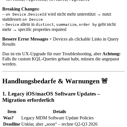
Breaking Changes:
–
wird nicht mehr unterstützt → nutzt
on Device.DeviceId
stattdessen
on Device
–
allein in
,
,
geht nicht
Device
distinct
summarize
order by
mehr → specific properties required
Bessere Error Messages
+ Devices als clickable Links in Query
Results
Das ist ein UX-Upgrade für euer Troubleshooting, aber
Achtung:
Falls ihr custom KQL-Queries gebaut habt, müssen die angepasst
werden.
Handlungsbedarfe & Warnungen 🚨
1.
Legacy iOS/macOS Software Updates –
Migration erforderlich
Item
Details
Was?
Legacy MDM Software Update Policies
Deadline
Unklar, aber „soon“ – rechne Q2-Q3 2026