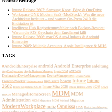
Neueste Beiträge
Intune Release 2607: Samsung Knox, Edge & OneDrive
Workspace ONE Modern SaaS (ModStack): Was die neue
Architektur bedeutet – und warum On-Prem 2410 die
Endstation ist
Intelligent Hub Registrierungsfehler nach Backup-Restore:
Warum die iOS Keychain dein Enrollment killt
Intune Release 2606: macOS Auto-Updates & Android
Enterprise
Intune 2605: Multiple Accounts, Apple Intelligence & MHS
TAGS
android
Android Enterprise
#AndroidEnterprise
anleitung
AppConfiguration
Apple Business Manager
Apple DDM
AXE5400
DeclarativeDeviceManagement
DeviceManagement
DeviceName
Intune
Intune
howto
FrontlineWorker
high sierra
Heimnetzwerk
2602
iOS
Intune März 2026
Intune Migration iOS 26
Intune Release 2602
iOS26
MDM
MDM
ManagedHomeScreen
macos
Administration
Migration
MDM Migration
MDM Wechsel
ModernWorkplace
Omnissa
notiz
osx
RestrictionsManager
script
security
root