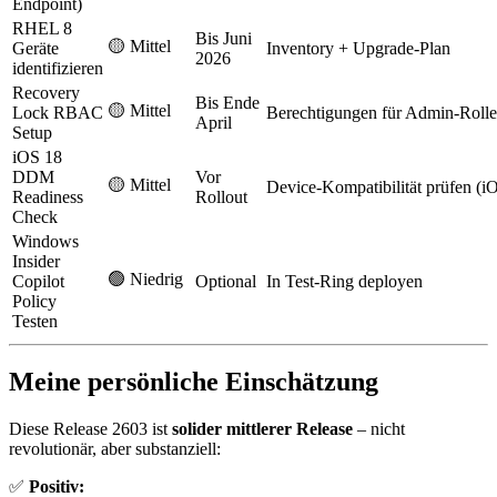
Endpoint)
RHEL 8
Bis Juni
🟡 Mittel
Geräte
Inventory + Upgrade-Plan
2026
identifizieren
Recovery
Bis Ende
🟡 Mittel
Lock RBAC
Berechtigungen für Admin-Rolle
April
Setup
iOS 18
DDM
Vor
🟡 Mittel
Device-Kompatibilität prüfen (i
Readiness
Rollout
Check
Windows
Insider
🟢 Niedrig
Copilot
Optional
In Test-Ring deployen
Policy
Testen
Meine persönliche Einschätzung
Diese Release 2603 ist
solider mittlerer Release
– nicht
revolutionär, aber substanziell:
✅
Positiv: