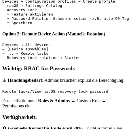
Devices → Configuration profiles → Create profile

→ macOS → Settings Catalog

→ Recovery Lock

  • Feature aktivieren

  • Password Rotation Schedule setzen (z.B. alle 90 Tag
Option 2: Remote Device Action (Manuelle Rotation)
Devices → All devices

→ [Device auswählen]

→ ... → Remote tasks

Wichtig: RBAC für Passwords
⚠️
Handlungsbedarf:
Admins brauchen explizit die Berechtigung:
Das stellst du unter
Roles & Admins
→ Custom Role →
Permissions ein.
Verfügbarkeit:
🔄
Graduelle Rollout bis Ende April 2026
– nicht sofort in allen