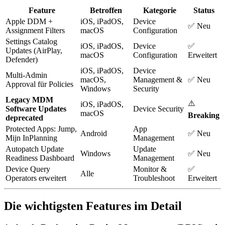
Feature
Betroffen
Kategorie
Status
Apple DDM +
iOS, iPadOS,
Device
✅ Neu
Assignment Filters
macOS
Configuration
Settings Catalog
iOS, iPadOS,
Device
✅
Updates (AirPlay,
macOS
Configuration
Erweitert
Defender)
iOS, iPadOS,
Device
Multi-Admin
macOS,
Management &
✅ Neu
Approval für Policies
Windows
Security
Legacy MDM
⚠️
iOS, iPadOS,
Software Updates
Device Security
macOS
Breaking
deprecated
Protected Apps: Jump,
App
Android
✅ Neu
Mijn InPlanning
Management
Autopatch Update
Update
Windows
✅ Neu
Readiness Dashboard
Management
Device Query
Monitor &
✅
Alle
Operators erweitert
Troubleshoot
Erweitert
Die wichtigsten Features im Detail