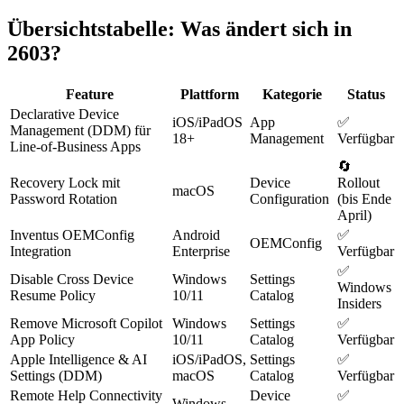
Übersichtstabelle: Was ändert sich in
2603?
Feature
Plattform
Kategorie
Status
Declarative Device
iOS/iPadOS
App
✅
Management (DDM) für
18+
Management
Verfügbar
Line-of-Business Apps
🔄
Recovery Lock mit
Device
Rollout
macOS
Password Rotation
Configuration
(bis Ende
April)
Inventus OEMConfig
Android
✅
OEMConfig
Integration
Enterprise
Verfügbar
✅
Disable Cross Device
Windows
Settings
Windows
Resume Policy
10/11
Catalog
Insiders
Remove Microsoft Copilot
Windows
Settings
✅
App Policy
10/11
Catalog
Verfügbar
Apple Intelligence & AI
iOS/iPadOS,
Settings
✅
Settings (DDM)
macOS
Catalog
Verfügbar
Remote Help Connectivity
Device
✅
Windows