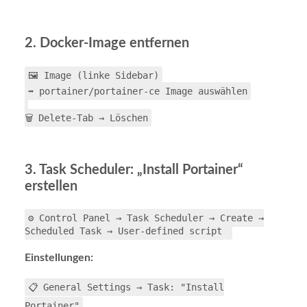
2. Docker-Image entfernen
🖼️ Image (linke Sidebar)
➡️ portainer/portainer-ce Image auswählen
🗑️ Delete-Tab → Löschen
3. Task Scheduler: „Install Portainer“
erstellen
⚙️ Control Panel → Task Scheduler → Create →
Scheduled Task → User-defined script
Einstellungen:
📋 General Settings → Task: "Install
Portainer"