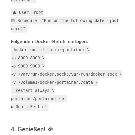
👤 User: root
📅 Schedule: "Run on the following date (just
once)"
Folgenden Docker-Befehl einfügen:
docker
run -d --name
=
portainer
\
-p
8000
:8000
\
-p
9000
:9000
\
-v /var/run/docker.sock:/var/run/docker.sock
\
-v /volume1/docker/portainer:/data
\
--restart
=
always
\
portainer/portainer-ce
▶️ Run → Fertig!
4. Genießen! 🎉