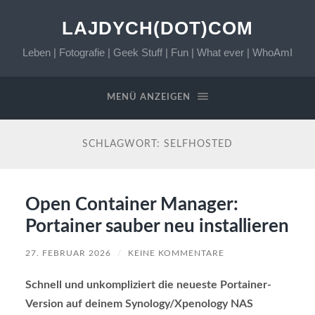
LAJDYCH(DOT)COM
Leben | Fotografie | Geek Stuff | Fun | What ever | WhoAmI
MENÜ ANZEIGEN
SCHLAGWORT:
SELFHOSTED
Open Container Manager:
Portainer sauber neu installieren
27. FEBRUAR 2026
/
KEINE KOMMENTARE
Schnell und unkompliziert die neueste Portainer-
Version auf deinem Synology/Xpenology NAS