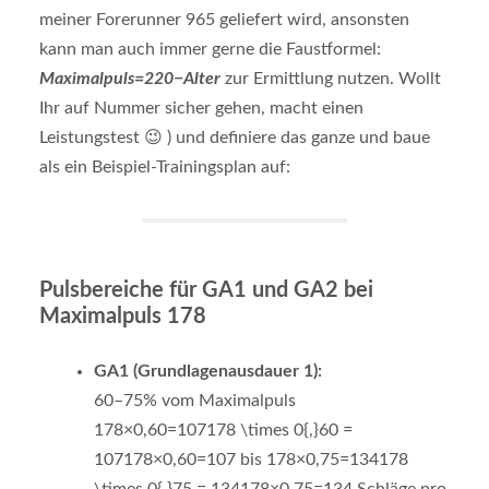
meiner Forerunner 965 geliefert wird, ansonsten
kann man auch immer gerne die Faustformel:
Maximalpuls
=
220
−
Alter
zur Ermittlung nutzen. Wollt
Ihr auf Nummer sicher gehen, macht einen
Leistungstest 😉
) und definiere das ganze und baue
als ein Beispiel-Trainingsplan auf:
Pulsbereiche für GA1 und GA2 bei
Maximalpuls 178
GA1 (Grundlagenausdauer 1):
60–75% vom Maximalpuls
178×0,60=107178 \times 0{,}60 =
107
178
×
0
,
60
=
107
bis
178×0,75=134178
\times 0{,}75 = 134
178
×
0
,
75
=
134
Schläge pro