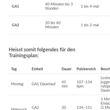
40 Minuten bis 3
GA1
1 bis 4-mal
Stunden
20 bis 60
GA2
1 bis 2-mal
Minuten
Heisst somit folgendes für den
Trainingsplan:
Tag
Einheit
Dauer
Pulsbereich
Besc
Locke
45
107–134
jogge
Montag
GA1 Dauerlauf
min
bpm
ruhig
Dauer
5 Min
Einla
GA2
30
134–151
(5 Mi
Mittwoch