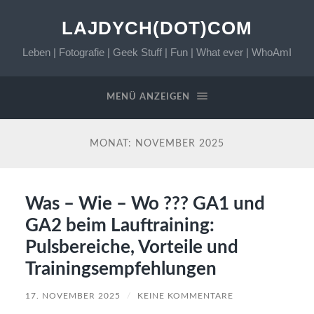
LAJDYCH(DOT)COM
Leben | Fotografie | Geek Stuff | Fun | What ever | WhoAmI
MENÜ ANZEIGEN
MONAT:
NOVEMBER 2025
Was – Wie – Wo ??? GA1 und
GA2 beim Lauftraining:
Pulsbereiche, Vorteile und
Trainingsempfehlungen
17. NOVEMBER 2025
/
KEINE KOMMENTARE