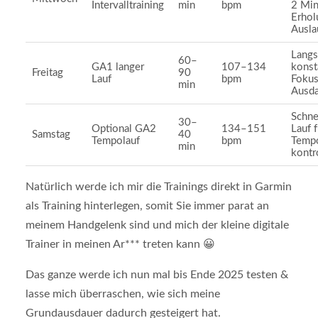
Intervalltraining
min
bpm
2 Min
Erhol
Ausla
Lang
60–
GA1 langer
107–134
konst
Freitag
90
Lauf
bpm
Fokus
min
Ausd
Schne
30–
Optional GA2
134–151
Lauf 
Samstag
40
Tempolauf
bpm
Tempo
min
kontro
Natürlich werde ich mir die Trainings direkt in Garmin
als Training hinterlegen, somit Sie immer parat an
meinem Handgelenk sind und mich der kleine digitale
Trainer in meinen Ar*** treten kann 😀
Das ganze werde ich nun mal bis Ende 2025 testen &
lasse mich überraschen, wie sich meine
Grundausdauer dadurch gesteigert hat.