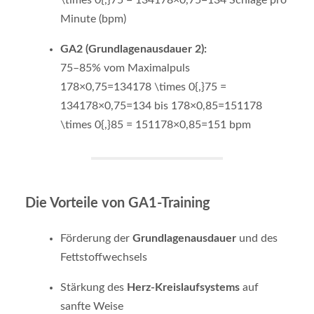
Minute (bpm)
GA2 (Grundlagenausdauer 2):
75–85% vom Maximalpuls
178×0,75=134178 \times 0{,}75 =
134
178
×
0
,
75
=
134
bis
178×0,85=151178
\times 0{,}85 = 151
178
×
0
,
85
=
151
bpm
Die Vorteile von GA1-Training
Förderung der
Grundlagenausdauer
und des
Fettstoffwechsels
Stärkung des
Herz-Kreislaufsystems
auf
sanfte Weise