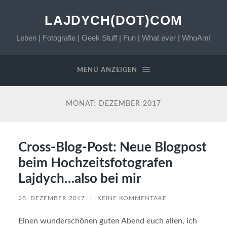
LAJDYCH(DOT)COM
Leben | Fotografie | Geek Stuff | Fun | What ever | WhoAmI
MENÜ ANZEIGEN
MONAT:
DEZEMBER 2017
Cross-Blog-Post: Neue Blogpost
beim Hochzeitsfotografen
Lajdych…also bei mir
28. DEZEMBER 2017
/
KEINE KOMMENTARE
Einen wunderschönen guten Abend euch allen, ich