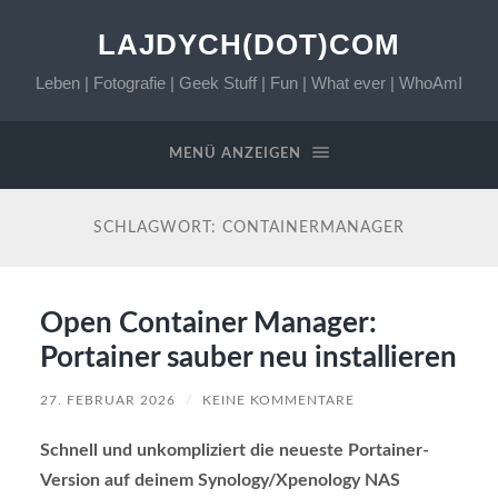
LAJDYCH(DOT)COM
Leben | Fotografie | Geek Stuff | Fun | What ever | WhoAmI
MENÜ ANZEIGEN
SCHLAGWORT:
CONTAINERMANAGER
Open Container Manager:
Portainer sauber neu installieren
27. FEBRUAR 2026
/
KEINE KOMMENTARE
Schnell und unkompliziert die neueste Portainer-
Version auf deinem Synology/Xpenology NAS