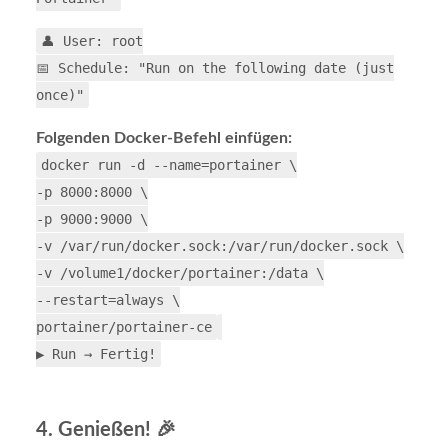
👤 User: root
📅 Schedule: "Run on the following date (just
once)"
Folgenden Docker-Befehl einfügen:
docker
run -d --name
=
portainer
\
-p
8000
:8000
\
-p
9000
:9000
\
-v /var/run/docker.sock:/var/run/docker.sock
\
-v /volume1/docker/portainer:/data
\
--restart
=
always
\
portainer/portainer-ce
▶️ Run → Fertig!
4. Genießen! 🎉