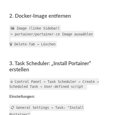
2. Docker-Image entfernen
🖼️ Image (linke Sidebar)
➡️ portainer/portainer-ce Image auswählen
🗑️ Delete-Tab → Löschen
3. Task Scheduler: „Install Portainer“
erstellen
⚙️ Control Panel → Task Scheduler → Create →
Scheduled Task → User-defined script
Einstellungen:
📋 General Settings → Task: "Install
Portainer"