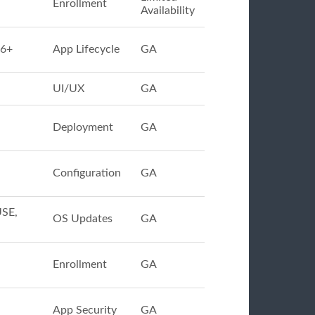
Enrollment
Availability
26+
App Lifecycle
GA
UI/UX
GA
Deployment
GA
Configuration
GA
USE,
OS Updates
GA
Enrollment
GA
App Security
GA