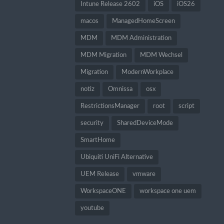
Intune Release 2602
iOS
iOS26
macos
ManagedHomeScreen
MDM
MDM Administration
MDM Migration
MDM Wechsel
Migration
ModernWorkplace
notiz
Omnissa
osx
RestrictionsManager
root
script
security
SharedDeviceMode
SmartHome
Ubiquiti UniFi Alternative
UEM Release
vmware
WorkspaceONE
workspace one uem
youtube