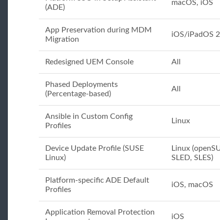
macOS, iOS
(ADE)
App Preservation during MDM
iOS/iPadOS 
Migration
Redesigned UEM Console
All
Phased Deployments
All
(Percentage-based)
Ansible in Custom Config
Linux
Profiles
Device Update Profile (SUSE
Linux (openS
Linux)
SLED, SLES)
Platform-specific ADE Default
iOS, macOS
Profiles
Application Removal Protection
iOS