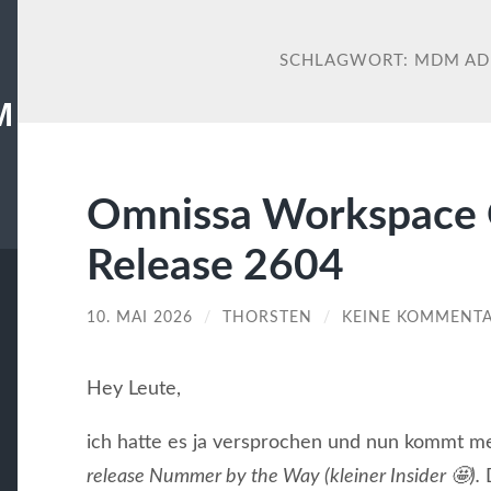
SCHLAGWORT:
MDM AD
M
Omnissa Workspac
Release 2604
10. MAI 2026
/
THORSTEN
/
KEINE KOMMENT
Hey Leute,
ich hatte es ja versprochen und nun kommt m
release Nummer by the Way (kleiner Insider 🤩).
D