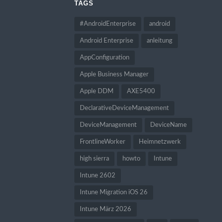
TAGS
#AndroidEnterprise
android
Android Enterprise
anleitung
AppConfiguration
Apple Business Manager
Apple DDM
AXE5400
DeclarativeDeviceManagement
DeviceManagement
DeviceName
FrontlineWorker
Heimnetzwerk
high sierra
howto
Intune
Intune 2602
Intune Migration iOS 26
Intune März 2026