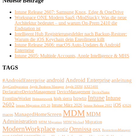
Neueste Beiträge
Intune Release 2607: Samsung Knox, Edge & OneDrive
Workspace ONE Modern SaaS (ModStack): Was die neue
Architektur bedeutet – und warum On-Prem 2410 die
Endstation ist
Intelligent Hub Registrierungsfehler nach Backup-Restore:
Warum die iOS Keychain dein Enrollment killt
Intune Release 2606: macOS Auto-Updates & Android
Enterprise
Intune 2605: Multiple Accounts, Apple Intelligence & MHS
TAGS
android
Android Enterprise
#AndroidEnterprise
anleitung
AppConfiguration
Apple Business Manager
Apple DDM
AXE5400
DeclarativeDeviceManagement
DeviceManagement
DeviceName
Intune
Intune
howto
FrontlineWorker
high sierra
Heimnetzwerk
2602
iOS
Intune März 2026
Intune Migration iOS 26
Intune Release 2602
iOS26
MDM
MDM
ManagedHomeScreen
macos
Administration
Migration
MDM Migration
MDM Wechsel
ModernWorkplace
Omnissa
notiz
osx
RestrictionsManager
script
security
root