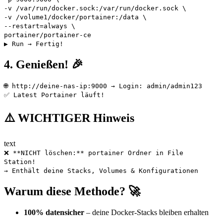
-v /var/run/docker.sock:/var/run/docker.sock
\
-v /volume1/docker/portainer:/data
\
--restart
=
always
\
portainer/portainer-ce
▶️ Run → Fertig!
4. Genießen! 🎉
🌐 http://deine-nas-ip:9000 → Login: admin/admin123
✅ Latest Portainer läuft!
⚠️ WICHTIGER Hinweis
text
❌ **NICHT löschen:** portainer Ordner in File
Station!
→ Enthält deine Stacks, Volumes & Konfigurationen
Warum diese Methode? 🚀
100% datensicher
– deine Docker-Stacks bleiben erhalten