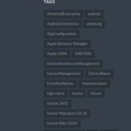
TAGS
#AndroidEnterprise
android
Android Enterprise
anleitung
AppConfiguration
Apple Business Manager
Apple DDM
AXE5400
DeclarativeDeviceManagement
DeviceManagement
DeviceName
FrontlineWorker
Heimnetzwerk
high sierra
howto
Intune
Intune 2602
Intune Migration iOS 26
Intune März 2026