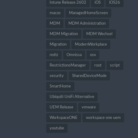
Intune Release 2602
iOS
iOS26
macos
ManagedHomeScreen
MDM
MDM Administration
MDM Migration
MDM Wechsel
Migration
ModernWorkplace
notiz
Omnissa
osx
RestrictionsManager
root
script
security
SharedDeviceMode
SmartHome
Ubiquiti UniFi Alternative
UEM Release
vmware
WorkspaceONE
workspace one uem
youtube