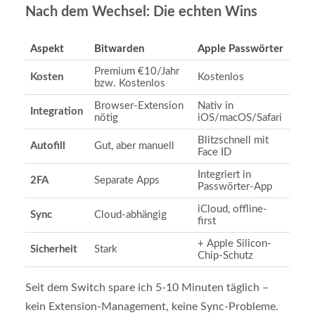
Nach dem Wechsel: Die echten Wins
Aspekt
Bitwarden
Apple Passwörter
Premium €10/Jahr
Kosten
Kostenlos
bzw. Kostenlos
Browser-Extension
Nativ in
Integration
nötig
iOS/macOS/Safari
Blitzschnell mit
Autofill
Gut, aber manuell
Face ID
Integriert in
2FA
Separate Apps
Passwörter-App
iCloud, offline-
Sync
Cloud-abhängig
first
+ Apple Silicon-
Sicherheit
Stark
Chip-Schutz
Seit dem Switch spare ich 5-10 Minuten täglich –
kein Extension-Management, keine Sync-Probleme.