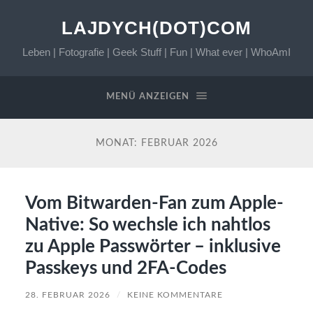
LAJDYCH(DOT)COM
Leben | Fotografie | Geek Stuff | Fun | What ever | WhoAmI
MENÜ ANZEIGEN
MONAT:
FEBRUAR 2026
Vom Bitwarden-Fan zum Apple-
Native: So wechsle ich nahtlos
zu Apple Passwörter – inklusive
Passkeys und 2FA-Codes
28. FEBRUAR 2026
/
KEINE KOMMENTARE