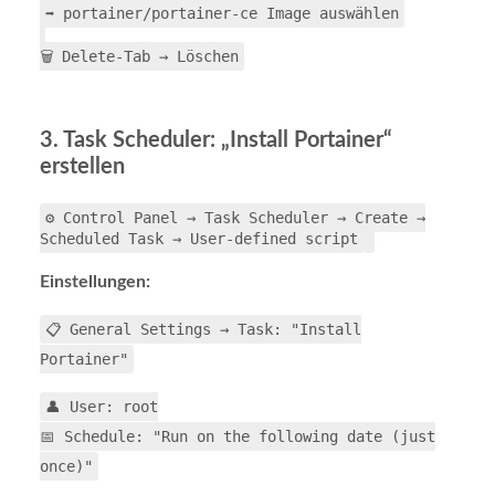
➡️ portainer/portainer-ce Image auswählen
🗑️ Delete-Tab → Löschen
3. Task Scheduler: „Install Portainer“
erstellen
⚙️ Control Panel → Task Scheduler → Create →
Scheduled Task → User-defined script
Einstellungen:
📋 General Settings → Task: "Install
Portainer"
👤 User: root
📅 Schedule: "Run on the following date (just
once)"