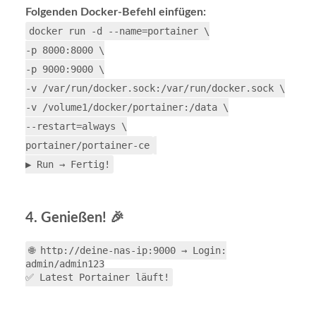
Folgenden Docker-Befehl einfügen:
docker
run -d --name
=
portainer
\
-p
8000
:8000
\
-p
9000
:9000
\
-v /var/run/docker.sock:/var/run/docker.sock
\
-v /volume1/docker/portainer:/data
\
--restart
=
always
\
portainer/portainer-ce
▶️ Run → Fertig!
4. Genießen! 🎉
🌐 http://deine-nas-ip:9000 → Login:
admin/admin123
✅ Latest Portainer läuft!