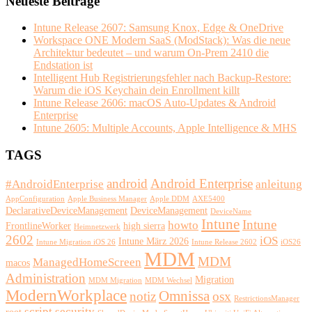
Neueste Beiträge
Intune Release 2607: Samsung Knox, Edge & OneDrive
Workspace ONE Modern SaaS (ModStack): Was die neue
Architektur bedeutet – und warum On-Prem 2410 die
Endstation ist
Intelligent Hub Registrierungsfehler nach Backup-Restore:
Warum die iOS Keychain dein Enrollment killt
Intune Release 2606: macOS Auto-Updates & Android
Enterprise
Intune 2605: Multiple Accounts, Apple Intelligence & MHS
TAGS
android
Android Enterprise
#AndroidEnterprise
anleitung
AppConfiguration
Apple Business Manager
Apple DDM
AXE5400
DeclarativeDeviceManagement
DeviceManagement
DeviceName
Intune
Intune
howto
FrontlineWorker
high sierra
Heimnetzwerk
2602
iOS
Intune März 2026
Intune Migration iOS 26
Intune Release 2602
iOS26
MDM
MDM
ManagedHomeScreen
macos
Administration
Migration
MDM Migration
MDM Wechsel
ModernWorkplace
Omnissa
notiz
osx
RestrictionsManager
script
security
root