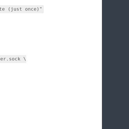
te (just once)"
ker.sock
\