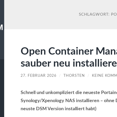
SCHLAGWORT:
PO
M
Open Container Mana
sauber neu installier
27. FEBRUAR 2026
/
THORSTEN
/
KEINE KOM
Schnell und unkompliziert die neueste Portai
Synology/Xpenology NAS installieren – ohne D
neuste DSM Version installiert habt)