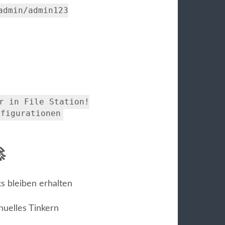
admin/admin123
r in File Station!
nfigurationen

s bleiben erhalten
uelles Tinkern