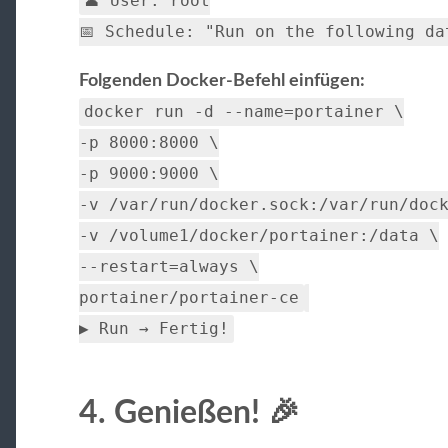
👤 User: root
📅 Schedule: "Run on the following da
Folgenden Docker-Befehl einfügen:
docker
run -d --name
=
portainer
\
-p
8000
:8000
\
-p
9000
:9000
\
-v /var/run/docker.sock:/var/run/doc
-v /volume1/docker/portainer:/data
\
--restart
=
always
\
portainer/portainer-ce
▶️ Run → Fertig!
4. Genießen! 🎉