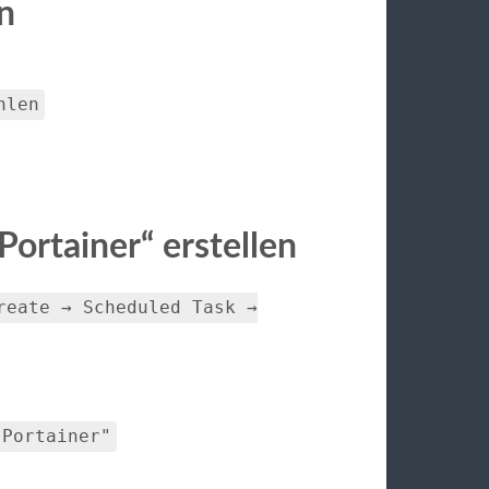
n
hlen
 Portainer“ erstellen
reate → Scheduled Task →
 Portainer"