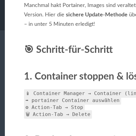
Manchmal hakt Portainer, Images sind veraltet 
Version. Hier die
sichere Update-Methode
übe
– in unter 5 Minuten erledigt!
🎯 Schritt-für-Schritt
1. Container stoppen & l
📱 Container Manager → Container (li
➡️ portainer Container auswählen
⚙️ Action-Tab → Stop
🗑️ Action-Tab → Delete