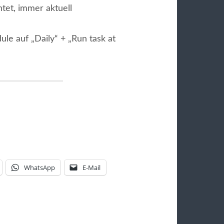
tet, immer aktuell
le auf „Daily“ + „Run task at
WhatsApp
E-Mail