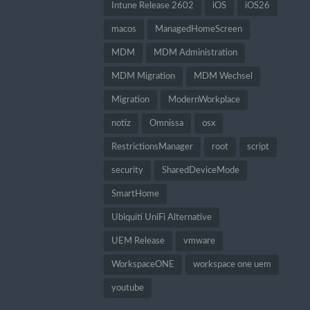
Intune Release 2602
iOS
iOS26
macos
ManagedHomeScreen
MDM
MDM Administration
MDM Migration
MDM Wechsel
Migration
ModernWorkplace
notiz
Omnissa
osx
RestrictionsManager
root
script
security
SharedDeviceMode
SmartHome
Ubiquiti UniFi Alternative
UEM Release
vmware
WorkspaceONE
workspace one uem
youtube