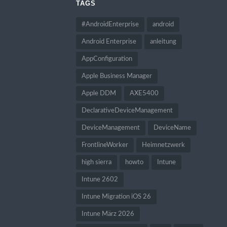
TAGS
#AndroidEnterprise
android
Android Enterprise
anleitung
AppConfiguration
Apple Business Manager
Apple DDM
AXE5400
DeclarativeDeviceManagement
DeviceManagement
DeviceName
FrontlineWorker
Heimnetzwerk
high sierra
howto
Intune
Intune 2602
Intune Migration iOS 26
Intune März 2026