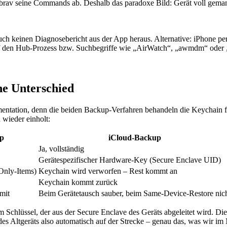
brav seine Commands ab. Deshalb das paradoxe Bild: Gerät voll geman
ch keinen Diagnosebericht aus der App heraus. Alternative: iPhone 
uf den Hub-Prozess bzw. Suchbegriffe wie „AirWatch“, „awmdm“ oder „
ne Unterschied
umentation, denn die beiden Backup-Verfahren behandeln die Keychain 
 wieder einholt:
up
iCloud-Backup
Ja, vollständig
Gerätespezifischer Hardware-Key (Secure Enclave UID)
Only-Items)
Keychain wird verworfen – Rest kommt an
Keychain kommt zurück
mit
Beim Gerätetausch sauber, beim Same-Device-Restore nic
Schlüssel, der aus der Secure Enclave des Geräts abgeleitet wird. Dies
 des Altgeräts also automatisch auf der Strecke – genau das, was wir