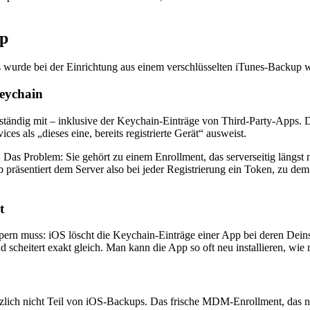
up
wurde bei der Einrichtung aus einem verschlüsselten iTunes-Backup wie
Keychain
tändig mit – inklusive der Keychain-Einträge von Third-Party-Apps. Der
s als „dieses eine, bereits registrierte Gerät“ ausweist.
 Das Problem: Sie gehört zu einem Enrollment, das serverseitig längst n
äsentiert dem Server also bei jeder Registrierung ein Token, zu dem e
t
pern muss: iOS löscht die Keychain-Einträge einer App bei deren Deinsta
nd scheitert exakt gleich. Man kann die App so oft neu installieren, wie 
zlich nicht Teil von iOS-Backups. Das frische MDM-Enrollment, das na