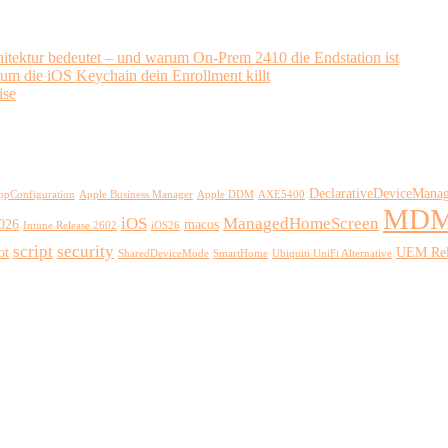
ektur bedeutet – und warum On-Prem 2410 die Endstation ist
rum die iOS Keychain dein Enrollment killt
ise
DeclarativeDeviceMana
ppConfiguration
Apple Business Manager
Apple DDM
AXE5400
MD
iOS
ManagedHomeScreen
2026
macos
Intune Release 2602
iOS26
script
security
ot
UEM Rel
SharedDeviceMode
SmartHome
Ubiquiti UniFi Alternative