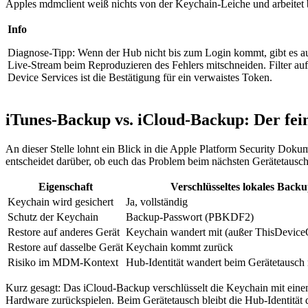
Apples mdmclient weiß nichts von der Keychain-Leiche und arbeitet 
Info
Diagnose-Tipp: Wenn der Hub nicht bis zum Login kommt, gibt es au
Live-Stream beim Reproduzieren des Fehlers mitschneiden. Filter a
Device Services ist die Bestätigung für ein verwaistes Token.
iTunes-Backup vs. iCloud-Backup: Der fei
An dieser Stelle lohnt ein Blick in die Apple Platform Security Dok
entscheidet darüber, ob euch das Problem beim nächsten Gerätetausch
Eigenschaft
Verschlüsseltes lokales Back
Keychain wird gesichert
Ja, vollständig
Schutz der Keychain
Backup-Passwort (PBKDF2)
Restore auf anderes Gerät
Keychain wandert mit (außer ThisDevice
Restore auf dasselbe Gerät
Keychain kommt zurück
Risiko im MDM-Kontext
Hub-Identität wandert beim Gerätetausch 
Kurz gesagt: Das iCloud-Backup verschlüsselt die Keychain mit einem 
Hardware zurückspielen. Beim Gerätetausch bleibt die Hub-Identität