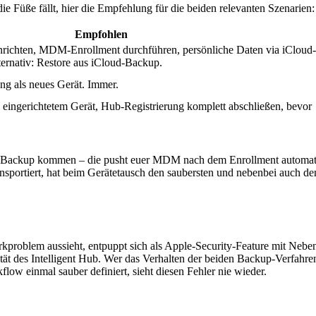
 Füße fällt, hier die Empfehlung für die beiden relevanten Szenarien:
Empfohlen
inrichten, MDM-Enrollment durchführen, persönliche Daten via iCloud-
ternativ: Restore aus iCloud-Backup.
ng als neues Gerät. Immer.
 eingerichtetem Gerät, Hub-Registrierung komplett abschließen, bevor
 Backup kommen – die pusht euer MDM nach dem Enrollment automatis
nsportiert, hat beim Gerätetausch den saubersten und nebenbei auch den
rkproblem aussieht, entpuppt sich als Apple-Security-Feature mit Nebe
tät des Intelligent Hub. Wer das Verhalten der beiden Backup-Verfahren
low einmal sauber definiert, sieht diesen Fehler nie wieder.