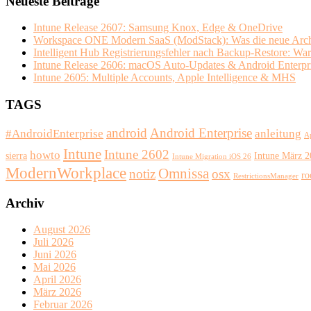
Neueste Beiträge
Intune Release 2607: Samsung Knox, Edge & OneDrive
Workspace ONE Modern SaaS (ModStack): Was die neue Archit
Intelligent Hub Registrierungsfehler nach Backup-Restore: Wa
Intune Release 2606: macOS Auto-Updates & Android Enterpr
Intune 2605: Multiple Accounts, Apple Intelligence & MHS
TAGS
android
Android Enterprise
#AndroidEnterprise
anleitung
A
Intune
Intune 2602
howto
sierra
Intune März 
Intune Migration iOS 26
ModernWorkplace
Omnissa
notiz
osx
ro
RestrictionsManager
Archiv
August 2026
Juli 2026
Juni 2026
Mai 2026
April 2026
März 2026
Februar 2026