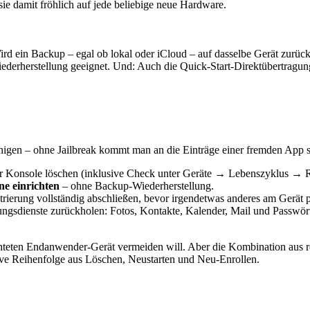
ie damit fröhlich auf jede beliebige neue Hardware.
rd ein Backup – egal ob lokal oder iCloud – auf dasselbe Gerät zurück
iederherstellung geeignet. Und: Auch die Quick-Start-Direktübertragu
inigen – ohne Jailbreak kommt man an die Einträge einer fremden App schl
 Konsole löschen (inklusive Check unter Geräte → Lebenszyklus → Re
ne einrichten
– ohne Backup-Wiederherstellung.
rierung vollständig abschließen, bevor irgendetwas anderes am Gerät p
ngsdienste zurückholen: Fotos, Kontakte, Kalender, Mail und Passwört
richteten Endanwender-Gerät vermeiden will. Aber die Kombination aus r
ative Reihenfolge aus Löschen, Neustarten und Neu-Enrollen.