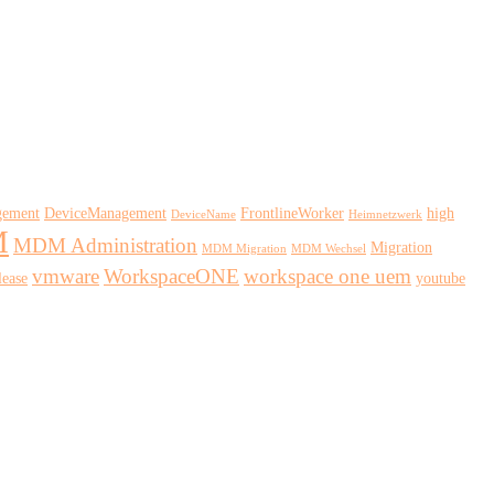
gement
DeviceManagement
FrontlineWorker
high
DeviceName
Heimnetzwerk
M
MDM Administration
Migration
MDM Migration
MDM Wechsel
vmware
WorkspaceONE
workspace one uem
ease
youtube