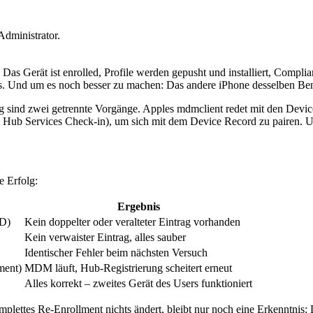
Administrator.
s Gerät ist enrolled, Profile werden gepusht und installiert, Complian
aus. Und um es noch besser zu machen: Das andere iPhone desselben Ben
nd zwei getrennte Vorgänge. Apples mdmclient redet mit den Device Serv
ub Services Check-in), um sich mit dem Device Record zu pairen. Un
e Erfolg:
Ergebnis
ID)
Kein doppelter oder veralteter Eintrag vorhanden
Kein verwaister Eintrag, alles sauber
Identischer Fehler beim nächsten Versuch
ment)
MDM läuft, Hub-Registrierung scheitert erneut
Alles korrekt – zweites Gerät des Users funktioniert
ettes Re-Enrollment nichts ändert, bleibt nur noch eine Erkenntnis: Da