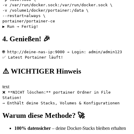
-v /var/run/docker.sock:/var/run/docker.sock
\
-v /volume1/docker/portainer:/data
\
--restart
=
always
\
portainer/portainer-ce
▶️ Run → Fertig!
4. Genießen! 🎉
🌐 http://deine-nas-ip:9000 → Login: admin/admin123
✅ Latest Portainer läuft!
⚠️ WICHTIGER Hinweis
text
❌ **NICHT löschen:** portainer Ordner in File
Station!
→ Enthält deine Stacks, Volumes & Konfigurationen
Warum diese Methode? 🚀
100% datensicher
– deine Docker-Stacks bleiben erhalten