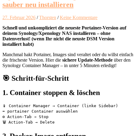
sauber neu installieren
27. Februar 2026
/
Thorsten
/
Keine Kommentare
Schnell und unkompliziert die neueste Portainer-Version auf
deinem Synology/Xpenology NAS installieren – ohne
Datenverlust! (wenn Ihr nicht die neuste DSM Version
installiert habt)
Manchmal hakt Portainer, Images sind veraltet oder du willst einfach
die frischeste Version. Hier die
sichere Update-Methode
über den
Synology Container Manager – in unter 5 Minuten erledigt!
🎯 Schritt-für-Schritt
1. Container stoppen & löschen
📱 Container Manager → Container (linke Sidebar)
➡️ portainer Container auswählen
⚙️ Action-Tab → Stop
🗑️ Action-Tab → Delete
2. Docker-Image entfernen