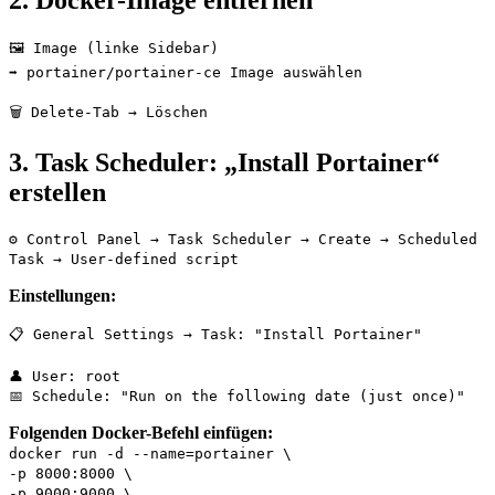
🖼️ Image (linke Sidebar)
➡️ portainer/portainer-ce Image auswählen
🗑️ Delete-Tab → Löschen
3. Task Scheduler: „Install Portainer“
erstellen
⚙️ Control Panel → Task Scheduler → Create → Scheduled
Task → User-defined script
Einstellungen:
📋 General Settings → Task: "Install Portainer"
👤 User: root
📅 Schedule: "Run on the following date (just once)"
Folgenden Docker-Befehl einfügen:
docker
run -d --name
=
portainer
\
-p
8000
:8000
\
-p
9000
:9000
\