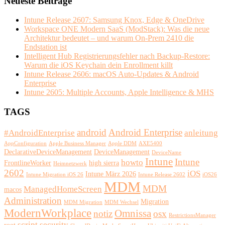
Neueste Beiträge
Intune Release 2607: Samsung Knox, Edge & OneDrive
Workspace ONE Modern SaaS (ModStack): Was die neue
Architektur bedeutet – und warum On-Prem 2410 die
Endstation ist
Intelligent Hub Registrierungsfehler nach Backup-Restore:
Warum die iOS Keychain dein Enrollment killt
Intune Release 2606: macOS Auto-Updates & Android
Enterprise
Intune 2605: Multiple Accounts, Apple Intelligence & MHS
TAGS
android
Android Enterprise
#AndroidEnterprise
anleitung
AppConfiguration
Apple Business Manager
Apple DDM
AXE5400
DeclarativeDeviceManagement
DeviceManagement
DeviceName
Intune
Intune
howto
FrontlineWorker
high sierra
Heimnetzwerk
2602
iOS
Intune März 2026
Intune Migration iOS 26
Intune Release 2602
iOS26
MDM
MDM
ManagedHomeScreen
macos
Administration
Migration
MDM Migration
MDM Wechsel
ModernWorkplace
Omnissa
notiz
osx
RestrictionsManager
script
security
root