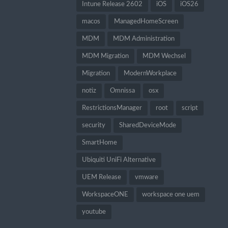
Intune Release 2602
iOS
iOS26
macos
ManagedHomeScreen
MDM
MDM Administration
MDM Migration
MDM Wechsel
Migration
ModernWorkplace
notiz
Omnissa
osx
RestrictionsManager
root
script
security
SharedDeviceMode
SmartHome
Ubiquiti UniFi Alternative
UEM Release
vmware
WorkspaceONE
workspace one uem
youtube