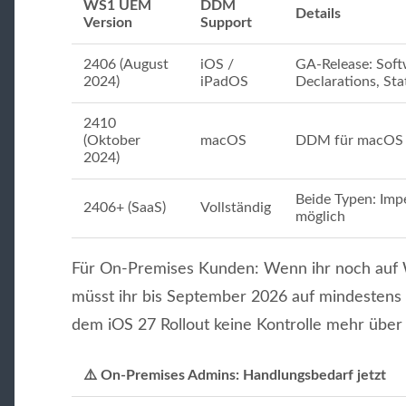
WS1 UEM
DDM
Details
Version
Support
2406 (August
iOS /
GA-Release: Sof
2024)
iPadOS
Declarations, St
2410
(Oktober
macOS
DDM für macOS
2024)
Beide Typen: Impe
2406+ (SaaS)
Vollständig
möglich
Für On-Premises Kunden: Wenn ihr noch auf 
müsst ihr bis September 2026 auf mindestens 
dem iOS 27 Rollout keine Kontrolle mehr über
⚠️ On-Premises Admins: Handlungsbedarf jetzt