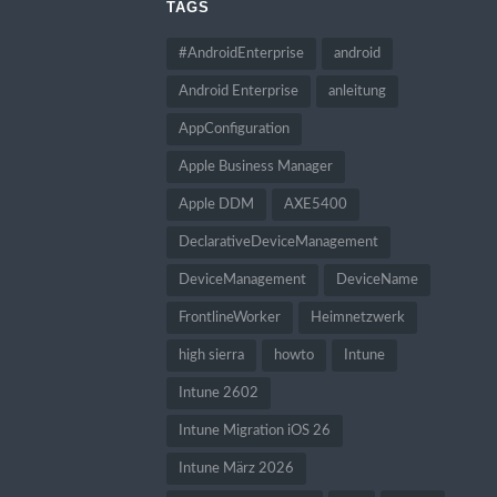
TAGS
#AndroidEnterprise
android
Android Enterprise
anleitung
AppConfiguration
Apple Business Manager
Apple DDM
AXE5400
DeclarativeDeviceManagement
DeviceManagement
DeviceName
FrontlineWorker
Heimnetzwerk
high sierra
howto
Intune
Intune 2602
Intune Migration iOS 26
Intune März 2026