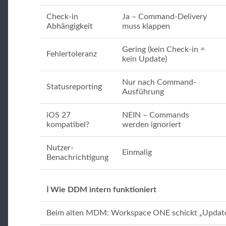
Check-in
Ja – Command-Delivery
Abhängigkeit
muss klappen
Gering (kein Check-in =
Fehlertoleranz
kein Update)
Nur nach Command-
Statusreporting
Ausführung
iOS 27
NEIN – Commands
kompatibel?
werden ignoriert
Nutzer-
Einmalig
Benachrichtigung
ℹ️ Wie DDM intern funktioniert
Beim alten MDM: Workspace ONE schickt „Update j