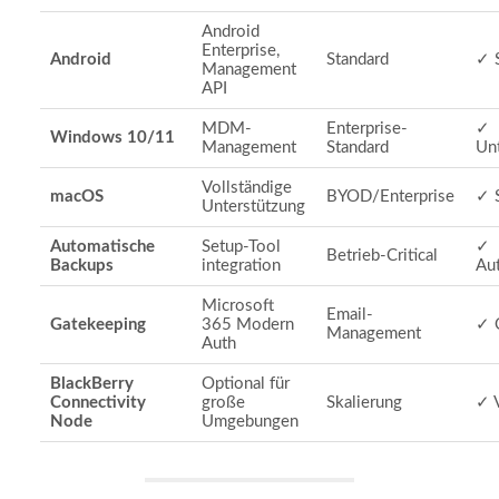
Android
Enterprise,
Android
Standard
✓ S
Management
API
MDM-
Enterprise-
✓
Windows 10/11
Management
Standard
Unt
Vollständige
macOS
BYOD/Enterprise
✓ S
Unterstützung
Automatische
Setup-Tool
✓
Betrieb-Critical
Backups
integration
Au
Microsoft
Email-
Gatekeeping
365 Modern
✓ 
Management
Auth
BlackBerry
Optional für
Connectivity
große
Skalierung
✓ 
Node
Umgebungen