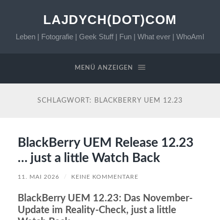
LAJDYCH(DOT)COM
Leben | Fotografie | Geek Stuff | Fun | What ever | WhoAmI
MENÜ ANZEIGEN
SCHLAGWORT:
BLACKBERRY UEM 12.23
BlackBerry UEM Release 12.23
… just a little Watch Back
11. MAI 2026
/
KEINE KOMMENTARE
BlackBerry UEM 12.23: Das November-
Update im Reality-Check, just a little