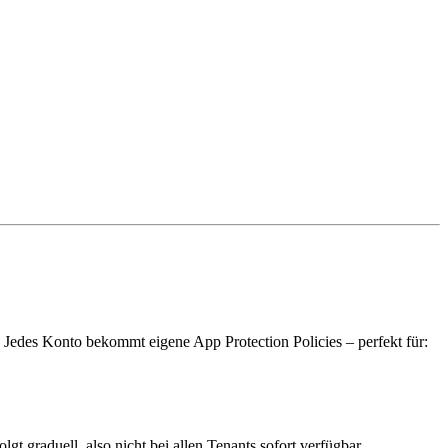
 Jedes Konto bekommt eigene App Protection Policies – perfekt für:
t graduell, also nicht bei allen Tenants sofort verfügbar.