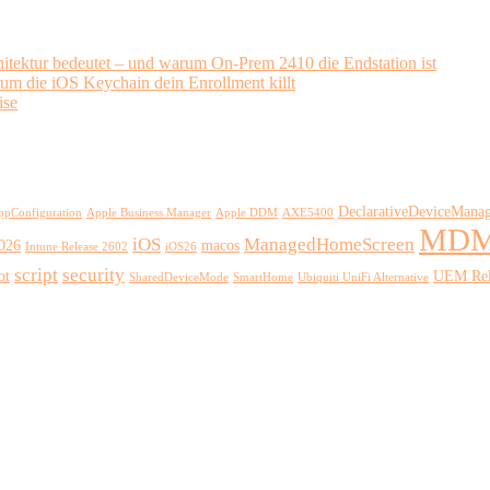
ektur bedeutet – und warum On-Prem 2410 die Endstation ist
rum die iOS Keychain dein Enrollment killt
ise
DeclarativeDeviceMana
ppConfiguration
Apple Business Manager
Apple DDM
AXE5400
MD
iOS
ManagedHomeScreen
2026
macos
Intune Release 2602
iOS26
script
security
ot
UEM Rel
SharedDeviceMode
SmartHome
Ubiquiti UniFi Alternative