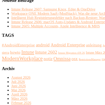
Neueste Beiträge
Intune Release 2607: Samsung Knox, Edge & OneDrive
Workspace ONE Modern SaaS (ModStack): Was die neue Archit
Intelligent Hub Registrierungsfehler nach Backup-Restore: Wa
Intune Release 2606: macOS Auto-Updates & Android Enterpr
Intune 2605: Multiple Accounts, Apple Intelligence & MHS
TAGS
android
Android Enterprise
#AndroidEnterprise
anleitung
A
Intune
Intune 2602
howto
sierra
Intune März 
Intune Migration iOS 26
ModernWorkplace
Omnissa
notiz
osx
ro
RestrictionsManager
Archiv
August 2026
Juli 2026
Juni 2026
Mai 2026
April 2026
März 2026
Februar 2026