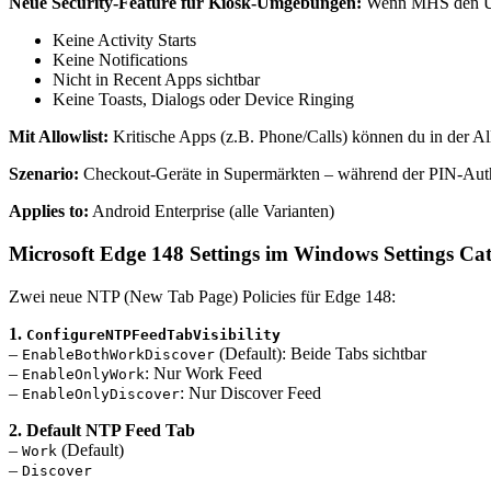
Neue Security-Feature für Kiosk-Umgebungen:
Wenn MHS den User
Keine Activity Starts
Keine Notifications
Nicht in Recent Apps sichtbar
Keine Toasts, Dialogs oder Device Ringing
Mit Allowlist:
Kritische Apps (z.B. Phone/Calls) können du in der Al
Szenario:
Checkout-Geräte in Supermärkten – während der PIN-Authe
Applies to:
Android Enterprise (alle Varianten)
Microsoft Edge 148 Settings im Windows Settings Ca
Zwei neue NTP (New Tab Page) Policies für Edge 148:
1.
ConfigureNTPFeedTabVisibility
–
(Default): Beide Tabs sichtbar
EnableBothWorkDiscover
–
: Nur Work Feed
EnableOnlyWork
–
: Nur Discover Feed
EnableOnlyDiscover
2. Default NTP Feed Tab
–
(Default)
Work
–
Discover