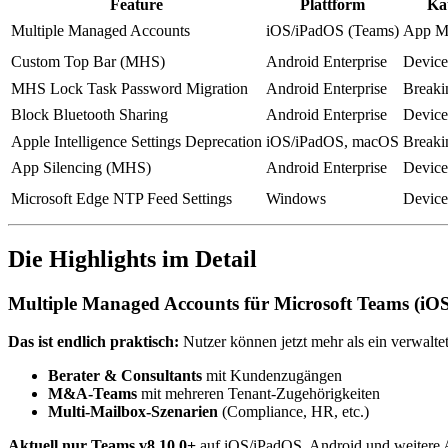
Feature
Plattform
Ka
Multiple Managed Accounts
iOS/iPadOS (Teams)
App M
Custom Top Bar (MHS)
Android Enterprise
Device
MHS Lock Task Password Migration
Android Enterprise
Breaki
Block Bluetooth Sharing
Android Enterprise
Device
Apple Intelligence Settings Deprecation
iOS/iPadOS, macOS
Breaki
App Silencing (MHS)
Android Enterprise
Device
Microsoft Edge NTP Feed Settings
Windows
Device
Die Highlights im Detail
Multiple Managed Accounts für Microsoft Teams (iO
Das ist endlich praktisch:
Nutzer können jetzt mehr als ein verwalt
Berater & Consultants
mit Kundenzugängen
M&A-Teams
mit mehreren Tenant-Zugehörigkeiten
Multi-Mailbox-Szenarien
(Compliance, HR, etc.)
Aktuell nur Teams v8.10.0+
auf iOS/iPadOS. Android und weitere App