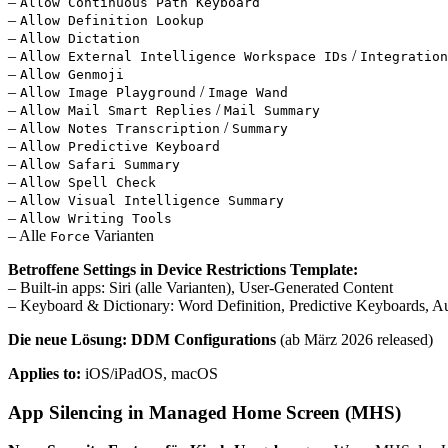
–
Allow Continuous Path Keyboard
–
Allow Definition Lookup
–
Allow Dictation
–
/
Allow External Intelligence Workspace IDs
Integration
–
Allow Genmoji
–
/
Allow Image Playground
Image Wand
–
/
Allow Mail Smart Replies
Mail Summary
–
/
Allow Notes Transcription
Summary
–
Allow Predictive Keyboard
–
Allow Safari Summary
–
Allow Spell Check
–
Allow Visual Intelligence Summary
–
Allow Writing Tools
– Alle
Varianten
Force
Betroffene Settings in Device Restrictions Template:
– Built-in apps: Siri (alle Varianten), User-Generated Content
– Keyboard & Dictionary: Word Definition, Predictive Keyboards, Au
Die neue Lösung:
DDM Configurations
(ab März 2026 released)
Applies to:
iOS/iPadOS, macOS
App Silencing in Managed Home Screen (MHS)