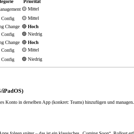
tegorie
Priorität
🟡 Mittel
anagement
🟡 Mittel
 Config
ng Change
🔴
Hoch
🟢 Niedrig
 Config
ng Change
🔴
Hoch
🟡 Mittel
 Config
🟢 Niedrig
 Config
S/iPadOS)
etes Konto in derselben App (konkret: Teams) hinzufügen und managen.
s folgen später – das ist ein klassisches „Coming Soon“. Rollout erfolg