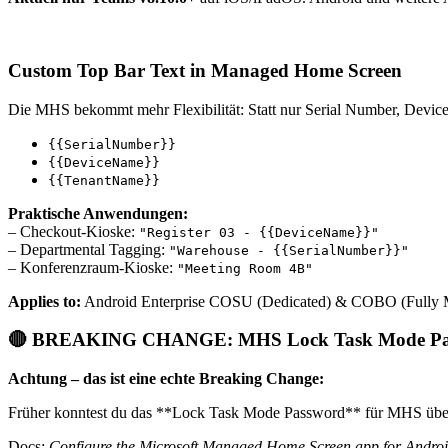
Custom Top Bar Text in Managed Home Screen
Die MHS bekommt mehr Flexibilität: Statt nur Serial Number, Devi
{{SerialNumber}}
{{DeviceName}}
{{TenantName}}
Praktische Anwendungen:
– Checkout-Kioske:
"Register 03 - {{DeviceName}}"
– Departmental Tagging:
"Warehouse - {{SerialNumber}}"
– Konferenzraum-Kioske:
"Meeting Room 4B"
Applies to:
Android Enterprise COSU (Dedicated) & COBO (Fully
🔴 BREAKING CHANGE: MHS Lock Task Mode Pass
Achtung – das ist eine echte Breaking Change:
Früher konntest du das **Lock Task Mode Password** für MHS über *
Docs:
Configure the Microsoft Managed Home Screen app for Androi