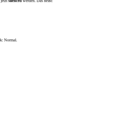
jetzt
silenced
werden. Das heißt:
k: Normal.