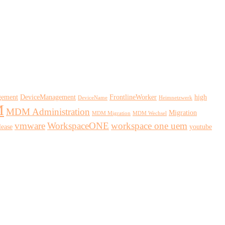
gement
DeviceManagement
FrontlineWorker
high
DeviceName
Heimnetzwerk
M
MDM Administration
Migration
MDM Migration
MDM Wechsel
vmware
WorkspaceONE
workspace one uem
ease
youtube