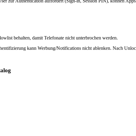
 zur Authentication auffordert (Sign-in, Session PIN), können Apps 
lowlist behalten, damit Telefonate nicht unterbrochen werden.
ntifizierung kann Werbung/Notifications nicht ablenken. Nach Unloc
talog