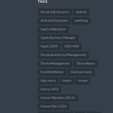
TAGS
#AndroidEnterprise
android
Android Enterprise
anleitung
AppConfiguration
Apple Business Manager
Apple DDM
AXE5400
DeclarativeDeviceManagement
DeviceManagement
DeviceName
FrontlineWorker
Heimnetzwerk
high sierra
howto
Intune
Intune 2602
Intune Migration iOS 26
Intune März 2026