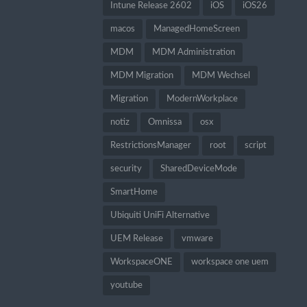
Intune Release 2602
iOS
iOS26
macos
ManagedHomeScreen
MDM
MDM Administration
MDM Migration
MDM Wechsel
Migration
ModernWorkplace
notiz
Omnissa
osx
RestrictionsManager
root
script
security
SharedDeviceMode
SmartHome
Ubiquiti UniFi Alternative
UEM Release
vmware
WorkspaceONE
workspace one uem
youtube