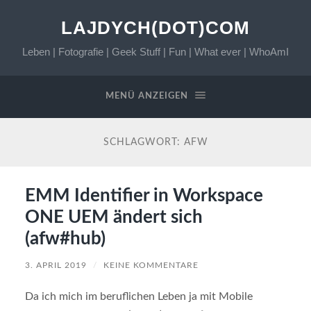
LAJDYCH(DOT)COM
Leben | Fotografie | Geek Stuff | Fun | What ever | WhoAmI
MENÜ ANZEIGEN
SCHLAGWORT:
AFW
EMM Identifier in Workspace
ONE UEM ändert sich
(afw#hub)
3. APRIL 2019
/
KEINE KOMMENTARE
Da ich mich im beruflichen Leben ja mit Mobile