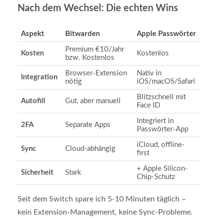
Nach dem Wechsel: Die echten Wins
Aspekt
Bitwarden
Apple Passwörter
Premium €10/Jahr
Kosten
Kostenlos
bzw. Kostenlos
Browser-Extension
Nativ in
Integration
nötig
iOS/macOS/Safari
Blitzschnell mit
Autofill
Gut, aber manuell
Face ID
Integriert in
2FA
Separate Apps
Passwörter-App
iCloud, offline-
Sync
Cloud-abhängig
first
+ Apple Silicon-
Sicherheit
Stark
Chip-Schutz
Seit dem Switch spare ich 5-10 Minuten täglich –
kein Extension-Management, keine Sync-Probleme.