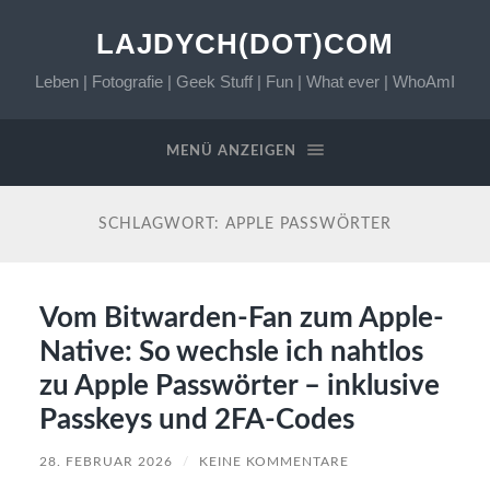
LAJDYCH(DOT)COM
Leben | Fotografie | Geek Stuff | Fun | What ever | WhoAmI
MENÜ ANZEIGEN
SCHLAGWORT:
APPLE PASSWÖRTER
Vom Bitwarden-Fan zum Apple-
Native: So wechsle ich nahtlos
zu Apple Passwörter – inklusive
Passkeys und 2FA-Codes
28. FEBRUAR 2026
/
KEINE KOMMENTARE