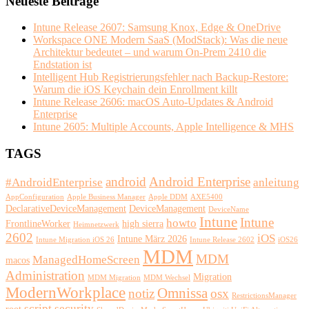
Neueste Beiträge
Intune Release 2607: Samsung Knox, Edge & OneDrive
Workspace ONE Modern SaaS (ModStack): Was die neue
Architektur bedeutet – und warum On-Prem 2410 die
Endstation ist
Intelligent Hub Registrierungsfehler nach Backup-Restore:
Warum die iOS Keychain dein Enrollment killt
Intune Release 2606: macOS Auto-Updates & Android
Enterprise
Intune 2605: Multiple Accounts, Apple Intelligence & MHS
TAGS
android
Android Enterprise
#AndroidEnterprise
anleitung
AppConfiguration
Apple Business Manager
Apple DDM
AXE5400
DeclarativeDeviceManagement
DeviceManagement
DeviceName
Intune
Intune
howto
FrontlineWorker
high sierra
Heimnetzwerk
2602
iOS
Intune März 2026
Intune Migration iOS 26
Intune Release 2602
iOS26
MDM
MDM
ManagedHomeScreen
macos
Administration
Migration
MDM Migration
MDM Wechsel
ModernWorkplace
Omnissa
notiz
osx
RestrictionsManager
script
security
root