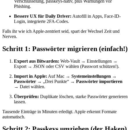
Verschlüsselung, passkeys-nativ, plus Warnungen vor
Phishing.
Bessere UX für Daily Driver:
Autofill in Apps, Face-ID-
Login, integrierte 2FA-Codes.
Falls ihr wie ich Apple-zentriert seid, spart der Wechsel Zeit und
Nerven.
Schritt 1: Passwörter migrieren (einfach!)
Export aus Bitwarden:
Web-Vault → Einstellungen →
Export → JSON oder CSV wählen (Passwort schützen!).
Import in Apple:
Auf Mac →
Systemeinstellungen →
Passwörter
→ „Drei Punkte“ →
Passwörter importieren
→ Datei wählen.
Überprüfen:
Duplikate löschen, starke Passwörter generieren
lassen.
Tausende Einträge in Minuten erledigt. Apple erkennt Formate
automatisch.
Schritt 2: Passkeys umziehen (der Haken)