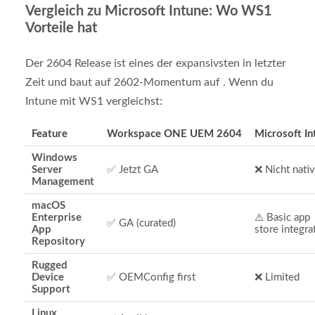
Vergleich zu Microsoft Intune: Wo WS1
Vorteile hat
Der 2604 Release ist eines der expansivsten in letzter
Zeit und baut auf 2602-Momentum auf . Wenn du
Intune mit WS1 vergleichst:
Feature
Workspace ONE UEM 2604
Microsoft In
Windows
Server
✅ Jetzt GA
❌ Nicht nati
Management
macOS
Enterprise
⚠️ Basic app
✅ GA (curated)
App
store integra
Repository
Rugged
Device
✅ OEMConfig first
❌ Limited
Support
Linux