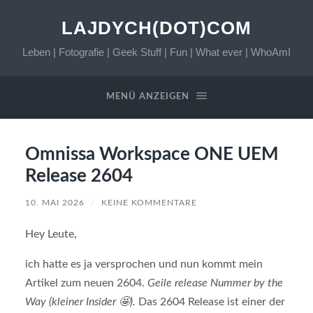
LAJDYCH(DOT)COM
Leben | Fotografie | Geek Stuff | Fun | What ever | WhoAmI
MENÜ ANZEIGEN
Omnissa Workspace ONE UEM
Release 2604
10. MAI 2026
/
KEINE KOMMENTARE
Hey Leute,
ich hatte es ja versprochen und nun kommt mein
Artikel zum neuen 2604.
Geile release Nummer by the
Way (kleiner Insider 🤩).
Das 2604 Release ist einer der