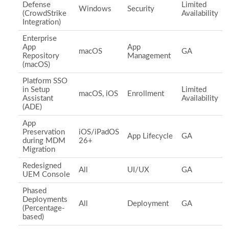
Defense
Limited
Windows
Security
(CrowdStrike
Availability
Integration)
Enterprise
App
App
macOS
GA
Repository
Management
(macOS)
Platform SSO
in Setup
Limited
macOS, iOS
Enrollment
Assistant
Availability
(ADE)
App
Preservation
iOS/iPadOS
App Lifecycle
GA
during MDM
26+
Migration
Redesigned
All
UI/UX
GA
UEM Console
Phased
Deployments
All
Deployment
GA
(Percentage-
based)