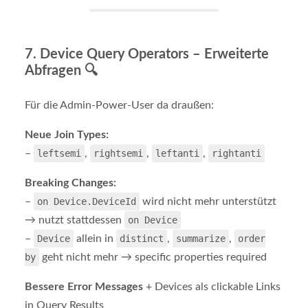
7.
Device Query Operators – Erweiterte
Abfragen
🔍
Für die Admin-Power-User da draußen:
Neue Join Types:
–
leftsemi
,
rightsemi
,
leftanti
,
rightanti
Breaking Changes:
–
on Device.DeviceId
wird nicht mehr unterstützt
→ nutzt stattdessen
on Device
–
Device
allein in
distinct
,
summarize
,
order
by
geht nicht mehr → specific properties required
Bessere Error Messages
+ Devices als clickable Links
in Query Results