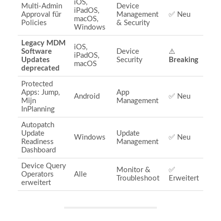
iOS,
Multi-Admin
Device
iPadOS,
Approval für
Management
✅ Neu
macOS,
Policies
& Security
Windows
Legacy MDM
iOS,
Software
Device
⚠️
iPadOS,
Updates
Security
Breaking
macOS
deprecated
Protected
Apps: Jump,
App
Android
✅ Neu
Mijn
Management
InPlanning
Autopatch
Update
Update
Windows
✅ Neu
Readiness
Management
Dashboard
Device Query
Monitor &
✅
Operators
Alle
Troubleshoot
Erweitert
erweitert