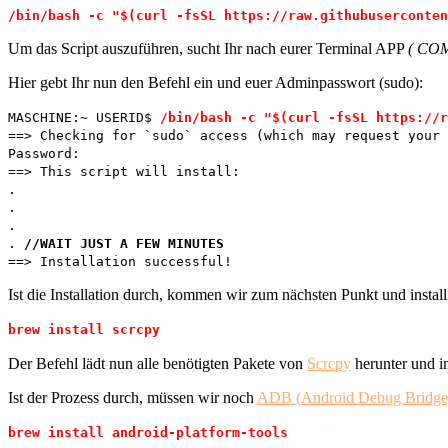
/bin/bash -c "$(curl -fsSL https://raw.githubuserconten
Um das Script auszuführen, sucht Ihr nach eurer Terminal APP
( COM
Hier gebt Ihr nun den Befehl ein und euer Adminpasswort (sudo):
MASCHINE:~ USERID$
/bin/bash -c "$(curl -fsSL https://r
==> Checking for `sudo` access (which may request your 
Password:
==> This script will install:
.
.
.
.
//WAIT JUST A FEW MINUTES
==> Installation successful!
Ist die Installation durch, kommen wir zum nächsten Punkt und instal
brew install scrcpy
Der Befehl lädt nun alle benötigten Pakete von
Scrcpy
herunter und in
Ist der Prozess durch, müssen wir noch
ADB (Android Debug Bridge
brew install android-platform-tools