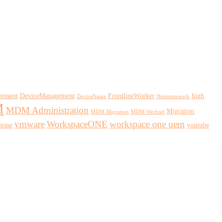
gement
DeviceManagement
FrontlineWorker
high
DeviceName
Heimnetzwerk
M
MDM Administration
Migration
MDM Migration
MDM Wechsel
vmware
WorkspaceONE
workspace one uem
ease
youtube