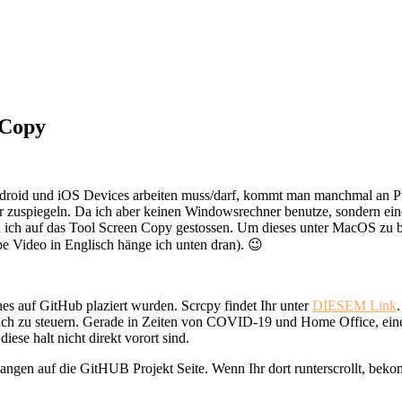
 Copy
droid und iOS Devices arbeiten muss/darf, kommt man manchmal an Punk
spiegeln. Da ich aber keinen Windowsrechner benutze, sondern einen 
in ich auf das Tool Screen Copy gestossen. Um dieses unter MacOS zu b
e Video in Englisch hänge ich unten dran). 😉
s auf GitHub plaziert wurden. Scrcpy findet Ihr unter
DIESEM Link
 auch zu steuern. Gerade in Zeiten von COVID-19 und Home Office, ein
ese halt nicht direkt vorort sind.
angen auf die GitHUB Projekt Seite. Wenn Ihr dort runterscrollt, beko