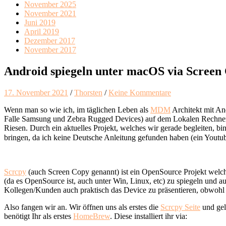
November 2025
November 2021
Juni 2019
April 2019
Dezember 2017
November 2017
Android spiegeln unter macOS via Screen
17. November 2021
/
Thorsten
/
Keine Kommentare
Wenn man so wie ich, im täglichen Leben als
MDM
Architekt mit An
Falle Samsung und Zebra Rugged Devices) auf dem Lokalen Rechner zu
Riesen. Durch ein aktuelles Projekt, welches wir gerade begleiten, b
bringen, da ich keine Deutsche Anleitung gefunden haben (ein Youtub
Scrcpy
(auch Screen Copy genannt) ist ein OpenSource Projekt welche
(da es OpenSource ist, auch unter Win, Linux, etc) zu spiegeln und
Kollegen/Kunden auch praktisch das Device zu präsentieren, obwohl di
Also fangen wir an. Wir öffnen uns als erstes die
Scrcpy Seite
und gel
benötigt Ihr als erstes
HomeBrew
. Diese installiert ihr via: