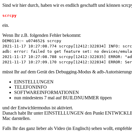
Sind wir hier durch, haben wir es endlich geschafft und können scr
scrcpy
ein.
Wenn Ihr z.B. folgenden Fehler bekommt:
DEM0114:~ u074652$ scrcpy
2021-11-17 10:27:08.774 scrcpy[12412:322834] INFO: scrc
adb: error: failed to get feature set: no devices/emula
2021-11-17 10:27:08.788 scrcpy[12412:322835] ERROR: "ad
2021-11-17 10:27:09.170 scrcpy[12412:322834] ERROR: Ser
müsst Ihr auf dem Gerät des Debugging-Modus & adb-Autorisierungs-T
EINSTELLUNGEN
TELEFONINFO
SOFTWAREINFORMATIONEN
nun mindestens 7 mal auf BUILDNUMMER tippen
und der Entwichlermodus ist aktiviert.
Danach habt Ihr unter EINSTELLUNGEN den Punkt ENTWICKLEROPTI
Mac darstellen.
Falls Ihr das ganz lieber als Video (in Englisch) sehen wollt, empfeh