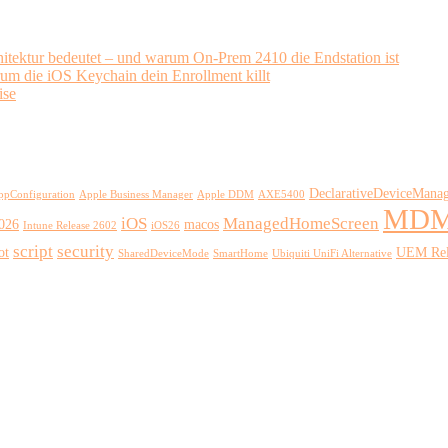
ektur bedeutet – und warum On-Prem 2410 die Endstation ist
rum die iOS Keychain dein Enrollment killt
ise
DeclarativeDeviceMana
ppConfiguration
Apple Business Manager
Apple DDM
AXE5400
MD
iOS
ManagedHomeScreen
2026
macos
Intune Release 2602
iOS26
script
security
ot
UEM Rel
SharedDeviceMode
SmartHome
Ubiquiti UniFi Alternative