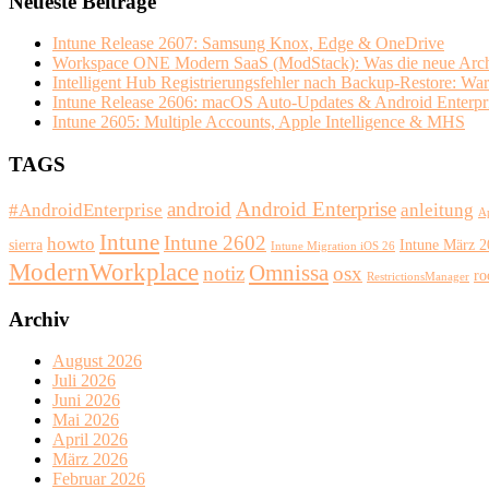
Neueste Beiträge
Intune Release 2607: Samsung Knox, Edge & OneDrive
Workspace ONE Modern SaaS (ModStack): Was die neue Archit
Intelligent Hub Registrierungsfehler nach Backup-Restore: Wa
Intune Release 2606: macOS Auto-Updates & Android Enterpr
Intune 2605: Multiple Accounts, Apple Intelligence & MHS
TAGS
android
Android Enterprise
#AndroidEnterprise
anleitung
A
Intune
Intune 2602
howto
sierra
Intune März 
Intune Migration iOS 26
ModernWorkplace
Omnissa
notiz
osx
ro
RestrictionsManager
Archiv
August 2026
Juli 2026
Juni 2026
Mai 2026
April 2026
März 2026
Februar 2026