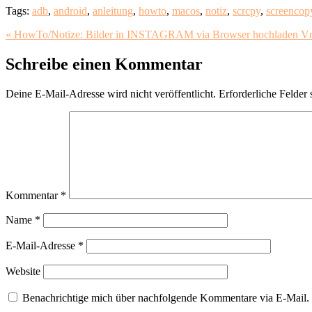
Tags:
adb
,
android
,
anleitung
,
howto
,
macos
,
notiz
,
scrcpy
,
screencop
« HowTo/Notize: Bilder in INSTAGRAM via Browser hochladen
Vm
Schreibe einen Kommentar
Deine E-Mail-Adresse wird nicht veröffentlicht.
Erforderliche Felder 
Kommentar
*
Name
*
E-Mail-Adresse
*
Website
Benachrichtige mich über nachfolgende Kommentare via E-Mail.