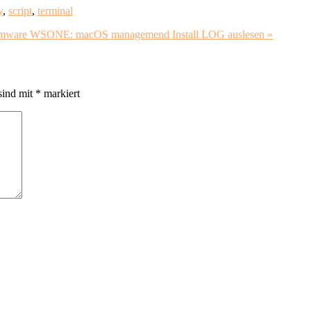
y
,
script
,
terminal
ware WSONE: macOS managemend Install LOG auslesen »
sind mit
*
markiert