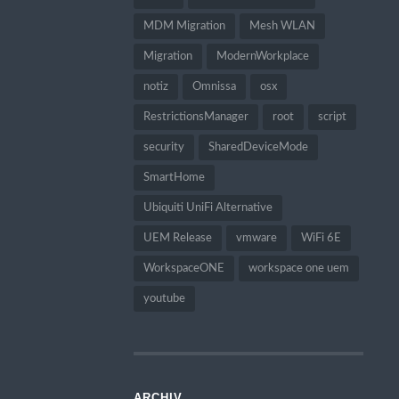
MDM Migration
Mesh WLAN
Migration
ModernWorkplace
notiz
Omnissa
osx
RestrictionsManager
root
script
security
SharedDeviceMode
SmartHome
Ubiquiti UniFi Alternative
UEM Release
vmware
WiFi 6E
WorkspaceONE
workspace one uem
youtube
ARCHIV