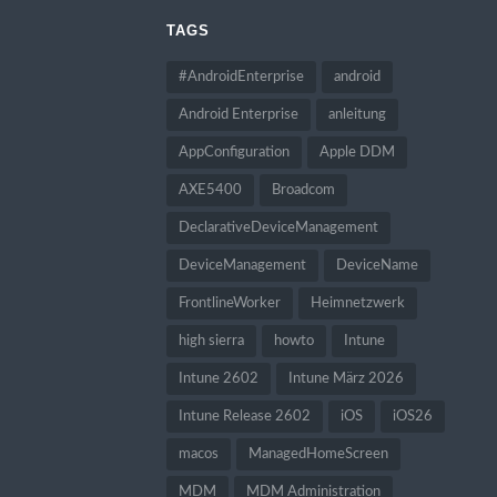
TAGS
#AndroidEnterprise
android
Android Enterprise
anleitung
AppConfiguration
Apple DDM
AXE5400
Broadcom
DeclarativeDeviceManagement
DeviceManagement
DeviceName
FrontlineWorker
Heimnetzwerk
high sierra
howto
Intune
Intune 2602
Intune März 2026
Intune Release 2602
iOS
iOS26
macos
ManagedHomeScreen
MDM
MDM Administration