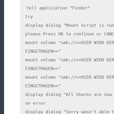
tell application "Finder"
try
display dialog "Mount Script is ru
please Press OK to continue or CAN
mount volume "smb://<<HIER WIRD DE
EINGETRAGEN>>"
mount volume "smb://<<HIER WIRD DE
EINGETRAGEN>>"
mount volume "smb://<<HIER WIRD DE
EINGETRAGEN>>"
display dialog "All Shares are now
on error
display dialog "Sorry wasn't able 