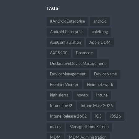
TAGS
#AndroidEnterprise
android
Android Enterprise
anleitung
AppConfiguration
Apple DDM
AXE5400
Broadcom
DeclarativeDeviceManagement
DeviceManagement
DeviceName
FrontlineWorker
Heimnetzwerk
high sierra
howto
Intune
Intune 2602
Intune März 2026
Intune Release 2602
iOS
iOS26
macos
ManagedHomeScreen
MDM
MDM Administration