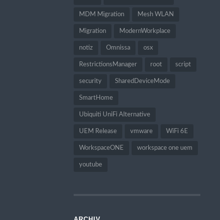
MDM Migration
Mesh WLAN
Migration
ModernWorkplace
notiz
Omnissa
osx
RestrictionsManager
root
script
security
SharedDeviceMode
SmartHome
Ubiquiti UniFi Alternative
UEM Release
vmware
WiFi 6E
WorkspaceONE
workspace one uem
youtube
ARCHIV