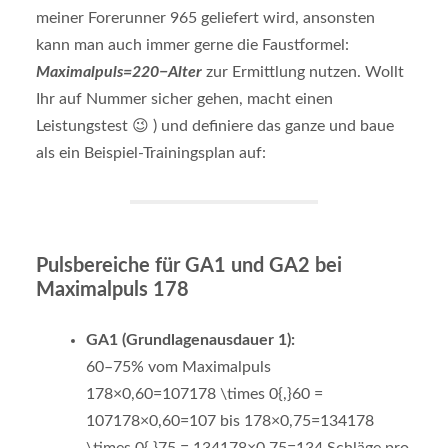
meiner Forerunner 965 geliefert wird, ansonsten
kann man auch immer gerne die Faustformel:
Maximalpuls
=
220
−
Alter
zur Ermittlung nutzen. Wollt
Ihr auf Nummer sicher gehen, macht einen
Leistungstest 😉
) und definiere das ganze und baue
als ein Beispiel-Trainingsplan auf:
Pulsbereiche für GA1 und GA2 bei
Maximalpuls 178
GA1 (Grundlagenausdauer 1):
60–75% vom Maximalpuls
178×0,60=107178 \times 0{,}60 =
107
178
×
0
,
60
=
107
bis
178×0,75=134178
\times 0{,}75 = 134
178
×
0
,
75
=
134
Schläge pro