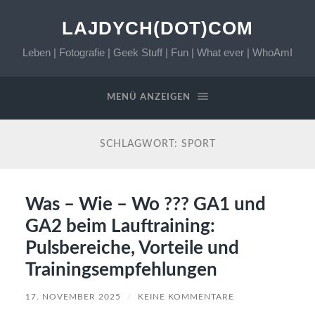
LAJDYCH(DOT)COM
Leben | Fotografie | Geek Stuff | Fun | What ever | WhoAmI
MENÜ ANZEIGEN
SCHLAGWORT:
SPORT
Was – Wie – Wo ??? GA1 und
GA2 beim Lauftraining:
Pulsbereiche, Vorteile und
Trainingsempfehlungen
17. NOVEMBER 2025
/
KEINE KOMMENTARE