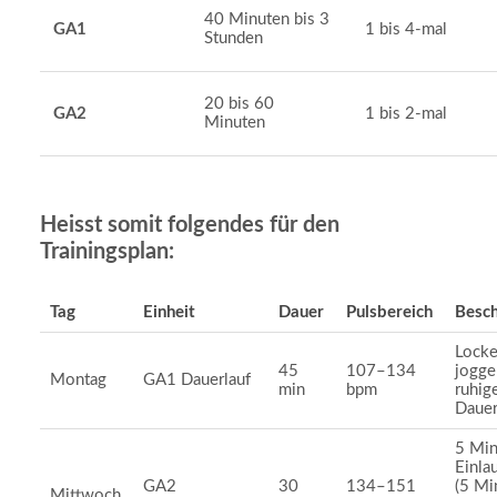
40 Minuten bis 3
GA1
1 bis 4-mal
Stunden
20 bis 60
GA2
1 bis 2-mal
Minuten
Heisst somit folgendes für den
Trainingsplan:
Tag
Einheit
Dauer
Pulsbereich
Besc
Locke
45
107–134
jogge
Montag
GA1 Dauerlauf
min
bpm
ruhig
Dauer
5 Min
Einla
GA2
30
134–151
(5 Mi
Mittwoch