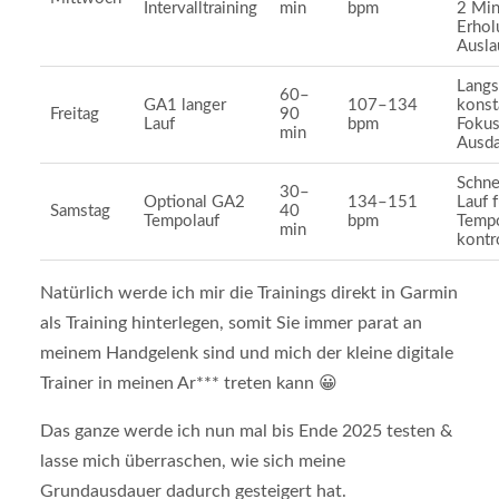
Intervalltraining
min
bpm
2 Min
Erhol
Ausla
Lang
60–
GA1 langer
107–134
konst
Freitag
90
Lauf
bpm
Fokus
min
Ausd
Schne
30–
Optional GA2
134–151
Lauf 
Samstag
40
Tempolauf
bpm
Tempo
min
kontro
Natürlich werde ich mir die Trainings direkt in Garmin
als Training hinterlegen, somit Sie immer parat an
meinem Handgelenk sind und mich der kleine digitale
Trainer in meinen Ar*** treten kann 😀
Das ganze werde ich nun mal bis Ende 2025 testen &
lasse mich überraschen, wie sich meine
Grundausdauer dadurch gesteigert hat.