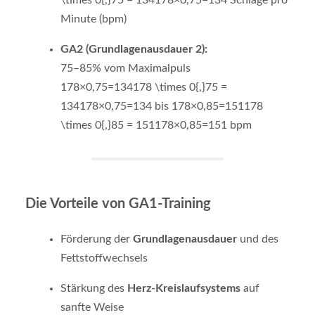
Minute (bpm)
GA2 (Grundlagenausdauer 2):
75–85% vom Maximalpuls
178×0,75=134178 \times 0{,}75 =
134
178
×
0
,
75
=
134
bis
178×0,85=151178
\times 0{,}85 = 151
178
×
0
,
85
=
151
bpm
Die Vorteile von GA1-Training
Förderung der
Grundlagenausdauer
und des
Fettstoffwechsels
Stärkung des
Herz-Kreislaufsystems
auf
sanfte Weise