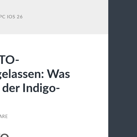
PC IOS 26
ATO-
gelassen: Was
 der Indigo-
ARE