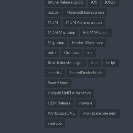
Intune Release 2602
iOS
iOS26
macos
ManagedHomeScreen
MDM
MDM Administration
MDM Migration
MDM Wechsel
Migration
ModernWorkplace
notiz
Omnissa
osx
RestrictionsManager
root
script
security
SharedDeviceMode
SmartHome
Ubiquiti UniFi Alternative
UEM Release
vmware
WorkspaceONE
workspace one uem
youtube