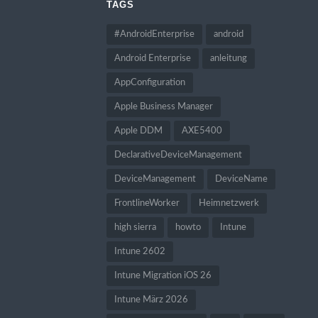
TAGS
#AndroidEnterprise
android
Android Enterprise
anleitung
AppConfiguration
Apple Business Manager
Apple DDM
AXE5400
DeclarativeDeviceManagement
DeviceManagement
DeviceName
FrontlineWorker
Heimnetzwerk
high sierra
howto
Intune
Intune 2602
Intune Migration iOS 26
Intune März 2026