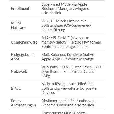
Supervised Mode via Apple
Enrollment
Business Manager zwingend
erforderlich
WS1 UEM oder Intune mit
MDM-
vollständiger iOS-Supervised-
Plattform
Unterstützung
A19/M5 für MIE (always-on
Gerätehardware
memory safety) – ältere HW formal
konform, aber eingeschränkt
Freigegebene
Mail, Kalender, Kontakte (native
Apps
Apple Apps) – explizit bestätigt
VPN nativ: IKEv2, Cisco IPsec, L2TP
Netzwerk
over IPsec – kein Zusatz-Client
nötig
Nicht zulässig – ausschließlich
BYOD
vollständig verwaltete Corporate
Devices
Policy-
Abstimmung mit BSI / nationaler
Anforderungen
Sicherheitsbehörde erforderlich
Konsequentes iOS-Update-