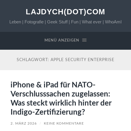
LAJDYCH(DOT)COM
Leben | Fotografie | Geek Stuff | Fun | What ever | WhoAmI
MENÜ ANZEIGEN
SCHLAGWORT:
APPLE SECURITY ENTERPRISE
iPhone & iPad für NATO-
Verschlusssachen zugelassen:
Was steckt wirklich hinter der
Indigo-Zertifizierung?
2. MÄRZ 2026
/
KEINE KOMMENTARE