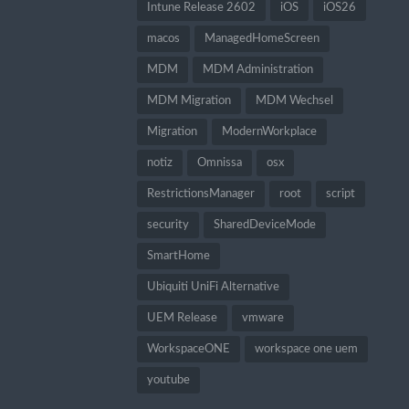
Intune Release 2602
iOS
iOS26
macos
ManagedHomeScreen
MDM
MDM Administration
MDM Migration
MDM Wechsel
Migration
ModernWorkplace
notiz
Omnissa
osx
RestrictionsManager
root
script
security
SharedDeviceMode
SmartHome
Ubiquiti UniFi Alternative
UEM Release
vmware
WorkspaceONE
workspace one uem
youtube