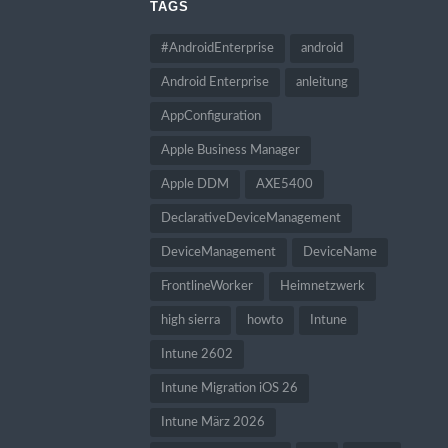
TAGS
#AndroidEnterprise
android
Android Enterprise
anleitung
AppConfiguration
Apple Business Manager
Apple DDM
AXE5400
DeclarativeDeviceManagement
DeviceManagement
DeviceName
FrontlineWorker
Heimnetzwerk
high sierra
howto
Intune
Intune 2602
Intune Migration iOS 26
Intune März 2026