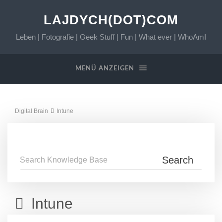
LAJDYCH(DOT)COM
Leben | Fotografie | Geek Stuff | Fun | What ever | WhoAmI
MENÜ ANZEIGEN
Digital Brain
Intune
Intune