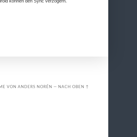
droid können den Sync verzögern.
ME VON
ANDERS NORÉN
—
NACH OBEN ↑