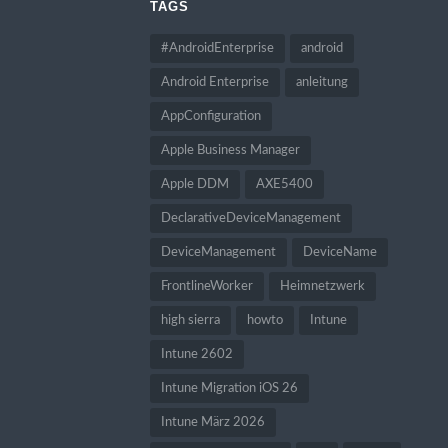
TAGS
#AndroidEnterprise
android
Android Enterprise
anleitung
AppConfiguration
Apple Business Manager
Apple DDM
AXE5400
DeclarativeDeviceManagement
DeviceManagement
DeviceName
FrontlineWorker
Heimnetzwerk
high sierra
howto
Intune
Intune 2602
Intune Migration iOS 26
Intune März 2026