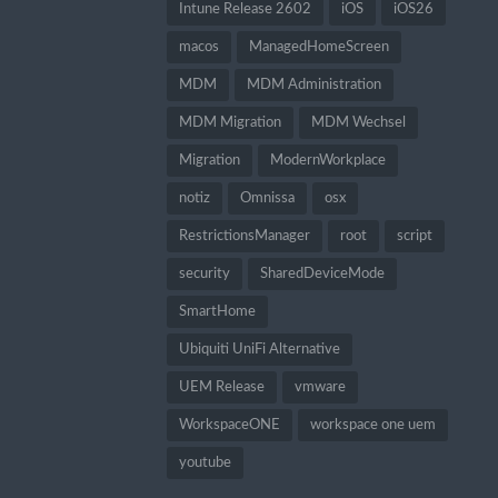
Intune Release 2602
iOS
iOS26
macos
ManagedHomeScreen
MDM
MDM Administration
MDM Migration
MDM Wechsel
Migration
ModernWorkplace
notiz
Omnissa
osx
RestrictionsManager
root
script
security
SharedDeviceMode
SmartHome
Ubiquiti UniFi Alternative
UEM Release
vmware
WorkspaceONE
workspace one uem
youtube