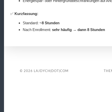
Energiespar- oder Hintergrundbeschränkungen auf An
✅
Kurzfassung:
Standard:
~8 Stunden
Nach Enrollment:
sehr häufig → dann 8 Stunden
© 2026
LAJDYCH(DOT)COM
THE