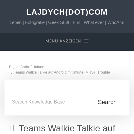
LAJDYCH(DOT)COM
Leben | Fotografie | Geek Stuff | Fun | What ever | WhoAmI
MENÜ ANZEIGEN
Digital Brain
Intune
Teams Walkie Talkie auf Android mit Intune (MHS)∞Trouble
Teams Walkie Talkie auf